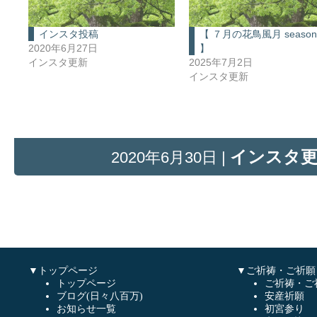
インスタ投稿
【 ７月の花鳥風月 season
2020年6月27日
】
インスタ更新
2025年7月2日
インスタ更新
インスタ
2020年6月30日 |
▼トップページ
▼ご祈祷・ご祈願
トップページ
ご祈祷・ご
ブログ(日々八百万)
安産祈願
お知らせ一覧
初宮参り