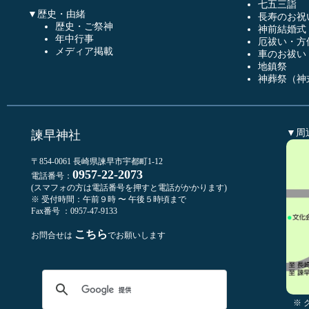
七五三詣
▼歴史・由緒
長寿のお祝
歴史・ご祭神
神前結婚式
年中行事
厄祓い・方
メディア掲載
車のお祓い
地鎮祭
神葬祭（神
▼周
諫早神社
〒854-0061 長崎県諫早市宇都町1-12
0957-22-2073
電話番号：
(スマフォの方は電話番号を押すと電話がかかります)
※ 受付時間：午前９時 〜 午後５時頃まで
Fax番号 ：0957-47-9133
こちら
お問合せは
でお願いします
※