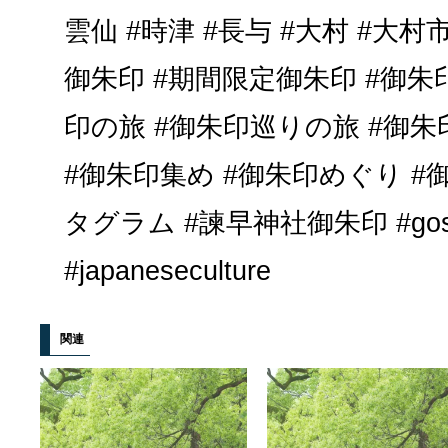
雲仙 #時津 #長与 #大村 #大村
御朱印 #期間限定御朱印 #御朱印
印の旅 #御朱印巡りの旅 #御朱
#御朱印集め #御朱印めぐり #
タグラム #諫早神社御朱印 #goshuin
#japaneseculture
関連