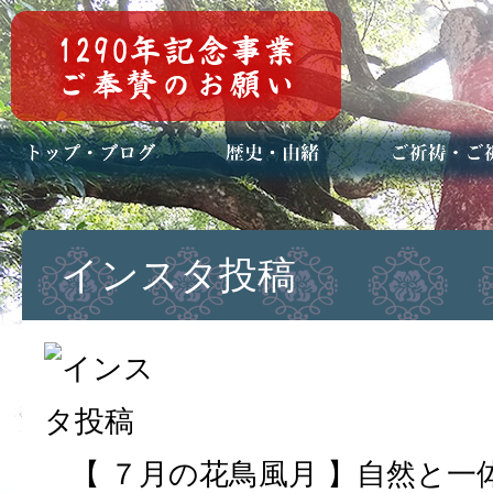
トップページ
ブログ(日々八百万)
お知らせ一覧
歴史・ご祭神
年中行事
メディア掲載
ご祈祷・ご祈
安産祈願
初宮参り
七五三詣
長寿のお祝い
神前結婚式
厄祓い・方位
車のお祓い
地鎮祭
神葬祭（神式
インスタ投稿
【 ７月の花鳥風月 】自然と