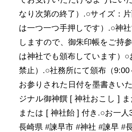
なり次第の終了）.○サイズ：片
は一つ一つ手押しです）.○神
しますので、御朱印帳をご持
は神社でも頒布しています）○
禁止）.○社務所にて頒布（9:00～
お参りされた日付を墨書きいた
ジナル御神饌 [ 神社おこし ] ま
または [ 神社飴 ] 付き.○お一
長崎県 #諫早市 #神社 #諫早 #長