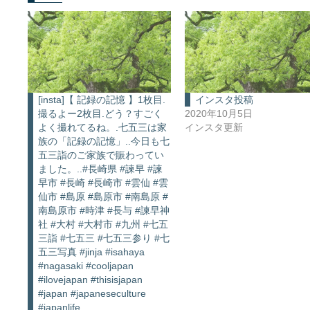
[insta]【 記録の記憶 】1枚目.
インスタ投稿
撮るよー2枚目.どう？すごく
2020年10月5日
よく撮れてるね。.七五三は家
インスタ更新
族の「記録の記憶」..今日も七
五三詣のご家族で賑わってい
ました。..#長崎県 #諫早 #諫
早市 #長崎 #長崎市 #雲仙 #雲
仙市 #島原 #島原市 #南島原 #
南島原市 #時津 #長与 #諫早神
社 #大村 #大村市 #九州 #七五
三詣 #七五三 #七五三参り #七
五三写真 #jinja #isahaya
#nagasaki #cooljapan
#ilovejapan #thisisjapan
#japan #japaneseculture
#japanlife