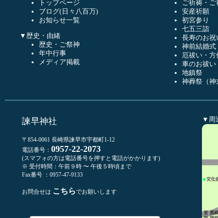
トップページ
ご祈祷・ご
ブログ(日々八百万)
安産祈願
お知らせ一覧
初宮参り
七五三詣
▼歴史・由緒
長寿のお祝
歴史・ご祭神
神前結婚式
年中行事
厄祓い・方
メディア掲載
車のお祓い
地鎮祭
神葬祭（神
▼周
諫早神社
〒854-0061 長崎県諫早市宇都町1-12
0957-22-2073
電話番号：
(スマフォの方は電話番号を押すと電話がかかります)
※ 受付時間：午前９時 〜 午後５時頃まで
Fax番号 ：0957-47-9133
こちら
お問合せは
でお願いします