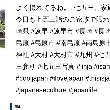
よく撮れてるね。..七五三、家
今日も七五三詣のご家族で賑わっ
崎県 #諫早 #諫早市 #長崎 #長崎
島原 #島原市 #南島原 #南島原市
神社 #大村 #大村市 #九州 #七
三参り #七五三写真 #jinja #isaha
#cooljapan #ilovejapan #thisisj
#japaneseculture #japanlife
関連