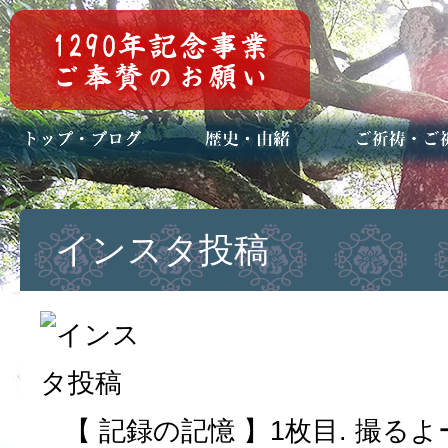
トップページ
ブログ(日々八百万)
お知らせ一覧
歴史・ご祭神
年中行事
メディア掲載
ご祈祷・ご祈
安産祈願
初宮参り
七五三詣
長寿のお祝い
神前結婚式
厄祓い・方位
車のお祓い
地鎮祭
神葬祭（神式
インスタ投稿
【 記録の記憶 】1枚目. 撮る