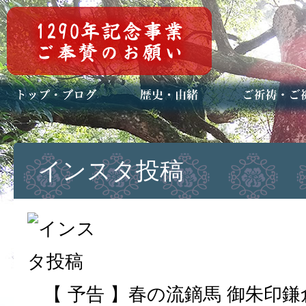
トップページ
ブログ(日々八百万)
お知らせ一覧
歴史・ご祭神
年中行事
メディア掲載
ご祈祷・ご祈
安産祈願
初宮参り
七五三詣
長寿のお祝い
神前結婚式
厄祓い・方位
車のお祓い
地鎮祭
神葬祭（神式
インスタ投稿
【 予告 】春の流鏑馬 御朱印