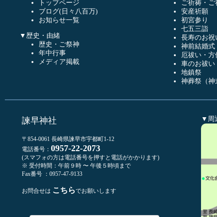
トップページ
ご祈祷・ご
ブログ(日々八百万)
安産祈願
お知らせ一覧
初宮参り
七五三詣
▼歴史・由緒
長寿のお祝
歴史・ご祭神
神前結婚式
年中行事
厄祓い・方
メディア掲載
車のお祓い
地鎮祭
神葬祭（神
▼周
諫早神社
〒854-0061 長崎県諫早市宇都町1-12
0957-22-2073
電話番号：
(スマフォの方は電話番号を押すと電話がかかります)
※ 受付時間：午前９時 〜 午後５時頃まで
Fax番号 ：0957-47-9133
こちら
お問合せは
でお願いします