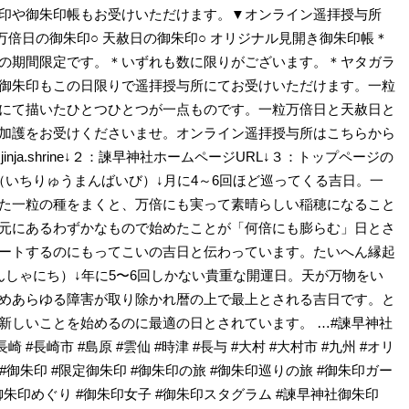
印や御朱印帳もお受けいただけます。▼オンライン遥拝授与所
粒万倍日の御朱印○ 天赦日の御朱印○ オリジナル見開き御朱印帳＊
-23:59の期間限定です。＊いずれも数に限りがございます。＊ヤタガラ
御朱印もこの日限りで遥拝授与所にてお受けいただけます。一粒
にて描いたひとつひとつが一点ものです。一粒万倍日と天赦日と
加護をお受けくださいませ。オンライン遥拝授与所はこちらから
.jinja.shrine↓２：諫早神社ホームページURL↓３：トップページの
（いちりゅうまんばいび）↓月に4～6回ほど巡ってくる吉日。一
た一粒の種をまくと、万倍にも実って素晴らしい稲穂になること
元にあるわずかなもので始めたことが「何倍にも膨らむ」日とさ
ートするのにもってこいの吉日と伝わっています。たいへん縁起
んしゃにち）↓年に5〜6回しかない貴重な開運日。天が万物をい
めあらゆる障害が取り除かれ暦の上で最上とされる吉日です。と
新しいことを始めるのに最適の日とされています。 …#諫早神社
長崎 #長崎市 #島原 #雲仙 #時津 #長与 #大村 #大村市 #九州 #オリ
#御朱印 #限定御朱印 #御朱印の旅 #御朱印巡りの旅 #御朱印ガー
#御朱印めぐり #御朱印女子 #御朱印スタグラム #諫早神社御朱印