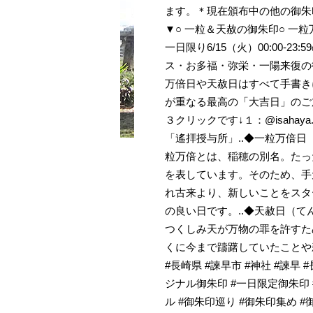
ます。＊現在頒布中の他の御朱
▼○ 一粒＆天赦の御朱印○ 一
一日限り6/15（火）00:00
ス・お多福・弥栄・一陽来復の
万倍日や天赦日はすべて手書き
が重なる最高の「大吉日」のご
３クリックです↓１：@isahaya
「遙拝授与所」..◆一粒万倍日
粒万倍とは、稲穂の別名。たっ
を表しています。そのため、手
れ古来より、新しいことをスタ
の良い日です。..◆天赦日（て
つくしみ天が万物の罪を許すた
くに今まで躊躇していたことや
#長崎県 #諫早市 #神社 #諫早 #
ジナル御朱印 #一日限定御朱印 
ル #御朱印巡り #御朱印集め 