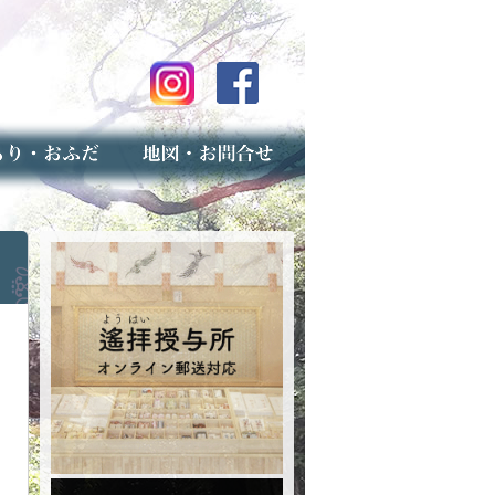
のご案内
上げ（古いお守りのお取り扱い）
スマップ
せ
専用フォーム（事前受付）