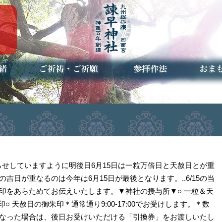
ご祈祷・ご祈願とは
安産祈願
初宮参り
七五三詣
長寿のお祝い
神前結婚式
厄祓い・方位除け
車のお祓い
地鎮祭
神葬祭（神式の葬儀）
神社とは
お参りの作法
授与品
お焚き
アクセ
お問合
予約者
お知らせしていますように明後日6月15日は一粒万倍日と天赦日とが重
吉日が重なるのは今年は6月15日が最後となります。..6/15の当
印をあらためてお伝えいたします。▼神社の授与所▼○ 一粒＆天
○ 天赦日の御朱印＊通常通り9:00-17:00でお受けします。＊数
なった場合は、後日お受けいただける「引換券」をお渡しいたし