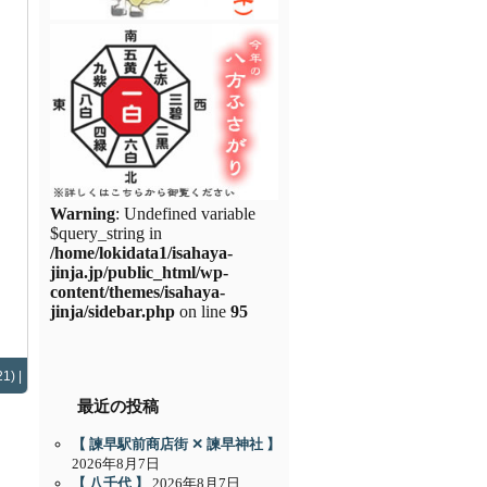
Warning
: Undefined variable
$query_string in
/home/lokidata1/isahaya-
jinja.jp/public_html/wp-
content/themes/isahaya-
jinja/sidebar.php
on line
95
1) |
最近の投稿
【 諫早駅前商店街 ✕ 諫早神社 】
2026年8月7日
【 八千代 】
2026年8月7日