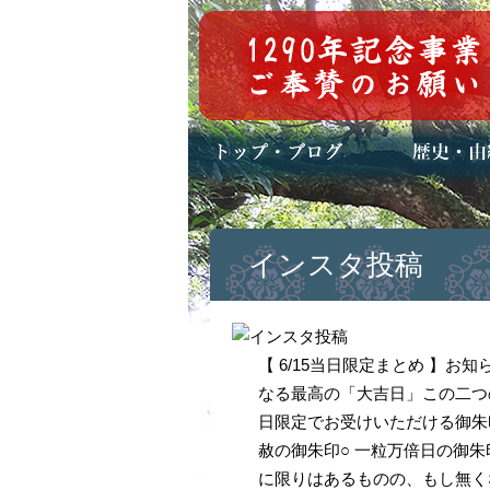
トップページ
ブログ(日々八百万)
お知らせ一覧
歴史・ご祭神
年中行事
メディア掲載
インスタ投稿
【 6/15当日限定まとめ 】
なる最高の「大吉日」この二つの
日限定でお受けいただける御朱
赦の御朱印○ 一粒万倍日の御朱印
に限りはあるものの、もし無く