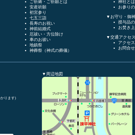
ご祈祷・ご祈願とは
神社とは
安産祈願
お参りの
初宮参り
▼お守り・御
七五三詣
授与品の
長寿のお祝い
お焚き上
神前結婚式
厄祓い・方位除け
▼交通アクセ
車のお祓い
アクセス
地鎮祭
お問合せ
神葬祭（神式の葬儀）
▼周辺地図
かります)