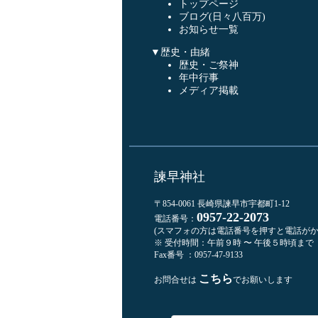
トップページ
ブログ(日々八百万)
お知らせ一覧
▼歴史・由緒
歴史・ご祭神
年中行事
メディア掲載
諫早神社
〒854-0061 長崎県諫早市宇都町1-12
0957-22-2073
電話番号：
(スマフォの方は電話番号を押すと電話がか
※ 受付時間：午前９時 〜 午後５時頃まで
Fax番号 ：0957-47-9133
こちら
お問合せは
でお願いします