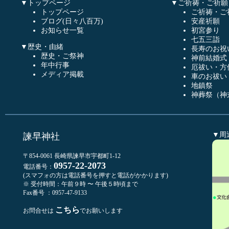
▼トップページ
▼ご祈祷・ご祈願
トップページ
ご祈祷・ご
ブログ(日々八百万)
安産祈願
お知らせ一覧
初宮参り
七五三詣
▼歴史・由緒
長寿のお祝
歴史・ご祭神
神前結婚式
年中行事
厄祓い・方
メディア掲載
車のお祓い
地鎮祭
神葬祭（神
▼周
諫早神社
〒854-0061 長崎県諫早市宇都町1-12
0957-22-2073
電話番号：
(スマフォの方は電話番号を押すと電話がかかります)
※ 受付時間：午前９時 〜 午後５時頃まで
Fax番号 ：0957-47-9133
こちら
お問合せは
でお願いします