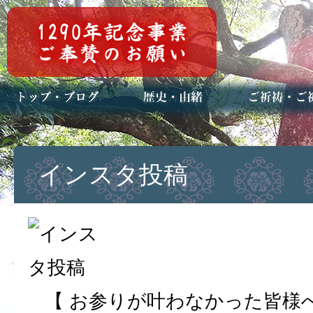
トップページ
ブログ(日々八百万)
お知らせ一覧
歴史・ご祭神
年中行事
メディア掲載
ご祈祷・ご祈
安産祈願
初宮参り
七五三詣
長寿のお祝い
神前結婚式
厄祓い・方位
車のお祓い
地鎮祭
神葬祭（神式
インスタ投稿
【 お参りが叶わなかった皆様