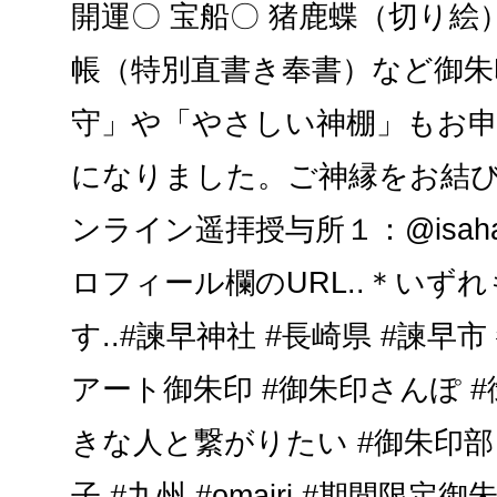
開運〇 宝船〇 猪鹿蝶（切り絵
帳（特別直書き奉書）など御朱
守」や「やさしい神棚」もお
になりました。ご神縁をお結び
ンライン遥拝授与所１：@isahaya.
ロフィール欄のURL..＊いず
す..#諫早神社 #長崎県 #諫早市 
アート御朱印 #御朱印さんぽ #
きな人と繋がりたい #御朱印部 
子 #九州 #omairi #期間限定