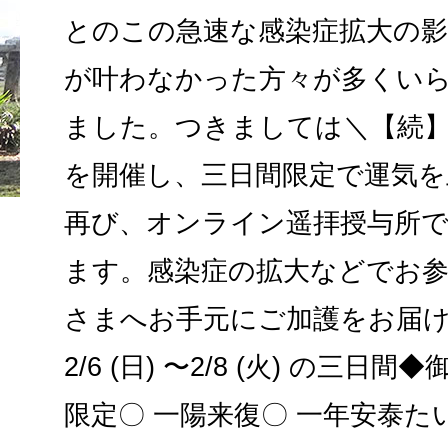
とのこの急速な感染症拡大の
が叶わなかった方々が多くい
ました。つきましては＼【続】
を開催し、三日間限定で運気を
再び、オンライン遥拝授与所
ます。感染症の拡大などでお
さまへお手元にご加護をお届
2/6 (日) 〜2/8 (火) の三
限定〇 一陽来復〇 一年安泰