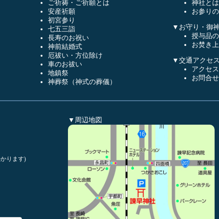
ご祈祷・ご祈願とは
神社とは
安産祈願
お参りの
初宮参り
▼お守り・御
七五三詣
授与品の
長寿のお祝い
お焚き上
神前結婚式
厄祓い・方位除け
▼交通アクセ
車のお祓い
アクセス
地鎮祭
お問合せ
神葬祭（神式の葬儀）
▼周辺地図
かります)