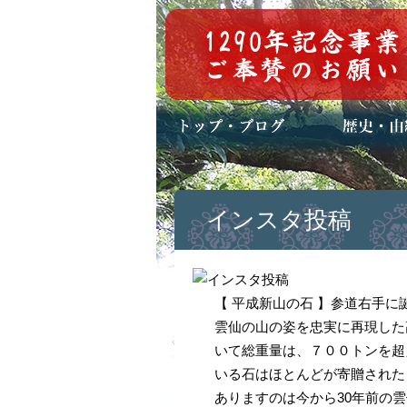
トップページ
ブログ(日々八百万)
お知らせ一覧
歴史・ご祭神
年中行事
メディア掲載
インスタ投稿
【 平成新山の石 】参道右手
雲仙の山の姿を忠実に再現した
いて総重量は、７００トンを超
いる石はほとんどが寄贈された
ありますのは今から30年前の