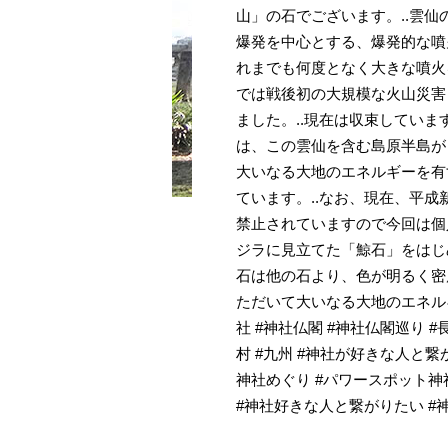
山」の石でございます。..雲
爆発を中心とする、爆発的な噴
れまでも何度となく大きな噴火
では戦後初の大規模な火山災害
ました。..現在は収束していま
は、この雲仙を含む島原半島が
大いなる大地のエネルギーを有
ています。..なお、現在、平
禁止されていますので今回は個
ジラに見立てた「鯨石」をはじ
石は他の石より、色が明るく密
ただいて大いなる大地のエネルギ
社 #神社仏閣 #神社仏閣巡り #長
村 #九州 #神社が好きな人と繋
神社めぐり #パワースポット神社
#神社好きな人と繋がりたい #神社好き #日