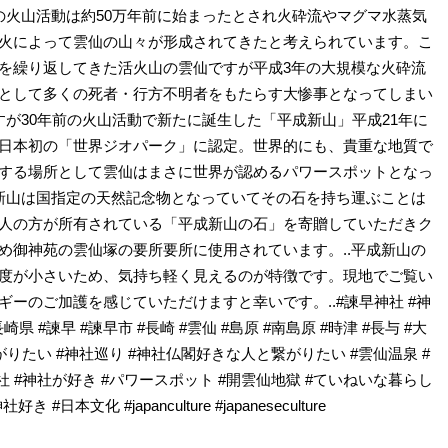
仙の火山活動は約50万年前に始まったとされ火砕流やマグマ水蒸気
火によって雲仙の山々が形成されてきたと考えられています。こ
を繰り返してきた活火山の雲仙ですが平成3年の大規模な火砕流
として多くの死者・行方不明者をもたらす大惨事となってしまい
すが30年前の火山活動で新たに誕生した「平成新山」平成21年に
日本初の「世界ジオパーク」に認定。世界的にも、貴重な地質で
する場所として雲仙はまさに世界が認めるパワースポットとなっ
成新山は国指定の天然記念物となっていてその石を持ち運ぶことは
人の方が所有されている「平成新山の石」を寄贈していただきク
め御神苑の雲仙塚の要所要所に使用されています。..平成新山の
度が小さいため、気持ち軽く見えるのが特徴です。現地でご覧い
ーのご加護を感じていただけますと幸いです。..#諫早神社 #神
崎県 #諫早 #諫早市 #長崎 #雲仙 #島原 #南島原 #時津 #長与 #大
がりたい #神社巡り #神社仏閣好きな人と繋がりたい #雲仙温泉 #
 #神社が好き #パワースポット #開雲仙地獄 #ていねいな暮らし
本文化 #japanculture #japaneseculture