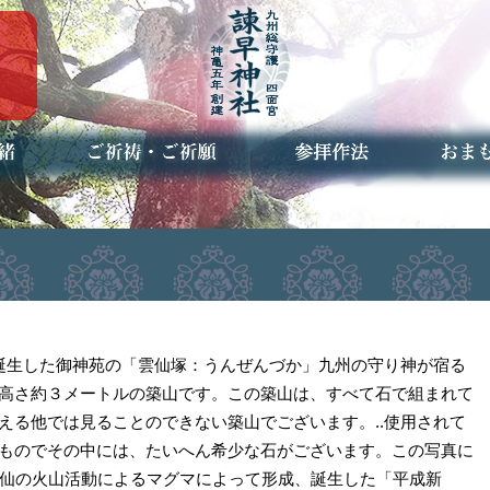
ご祈祷・ご祈願とは
安産祈願
初宮参り
七五三詣
長寿のお祝い
神前結婚式
厄祓い・方位除け
車のお祓い
地鎮祭
神葬祭（神式の葬儀）
神社とは
お参りの作法
授与品
お焚き
アクセ
お問合
予約者
に誕生した御神苑の「雲仙塚：うんぜんづか」九州の守り神が宿る
高さ約３メートルの築山です。この築山は、すべて石で組まれて
える他では見ることのできない築山でございます。..使用されて
ものでその中には、たいへん希少な石がございます。この写真に
雲仙の火山活動によるマグマによって形成、誕生した「平成新