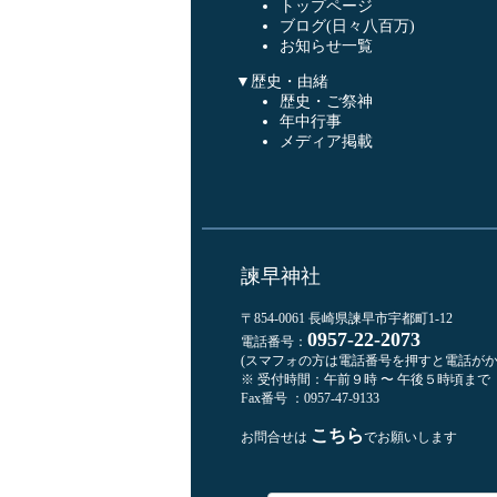
トップページ
ブログ(日々八百万)
お知らせ一覧
▼歴史・由緒
歴史・ご祭神
年中行事
メディア掲載
諫早神社
〒854-0061 長崎県諫早市宇都町1-12
0957-22-2073
電話番号：
(スマフォの方は電話番号を押すと電話がか
※ 受付時間：午前９時 〜 午後５時頃まで
Fax番号 ：0957-47-9133
こちら
お問合せは
でお願いします