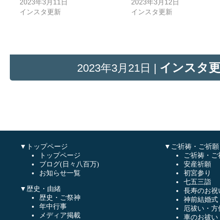
2023年3月11日
2023年3月12日
インスタ更新
インスタ更新
インスタ
2023年3月21日 |
▼トップページ
▼ご祈祷・ご祈願
トップページ
ご祈祷・ご
ブログ(日々八百万)
安産祈願
お知らせ一覧
初宮参り
七五三詣
▼歴史・由緒
長寿のお祝
歴史・ご祭神
神前結婚式
年中行事
厄祓い・方
メディア掲載
車のお祓い