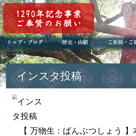
トップページ
ブログ(日々八百万)
お知らせ一覧
歴史・ご祭神
年中行事
メディア掲載
ご祈祷・ご祈
安産祈願
初宮参り
七五三詣
長寿のお祝い
神前結婚式
厄祓い・方位
車のお祓い
地鎮祭
神葬祭（神式
インスタ投稿
【 万物生：ばんぶつしょう 】本