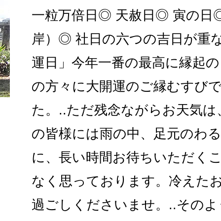
一粒万倍日◎ 天赦日◎ 寅の日◎
岸）◎ 社日の六つの吉日が重
運日」今年一番の最高に縁起
の方々に大開運のご縁むすび
た。..ただ残念ながらお天気
の皆様には雨の中、足元のわ
に、長い時間お待ちいただく
なく思っております。冷えた
過ごしくださいませ。..その