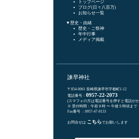
トップページ
ブログ(日々八百万)
お知らせ一覧
▼歴史・由緒
歴史・ご祭神
年中行事
メディア掲載
諫早神社
〒854-0061 長崎県諫早市宇都町1-12
0957-22-2073
電話番号：
(スマフォの方は電話番号を押すと電話がか
※ 受付時間：午前９時 〜 午後５時頃まで
Fax番号 ：0957-47-9133
こちら
お問合せは
でお願いします