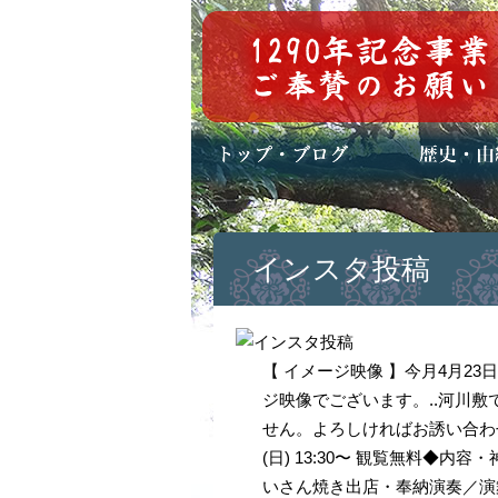
トップページ
ブログ(日々八百万)
お知らせ一覧
歴史・ご祭神
年中行事
メディア掲載
インスタ投稿
【 イメージ映像 】今月4月2
ジ映像でございます。..河川
せん。よろしければお誘い合わせて
(日) 13:30〜 観覧無料◆
いさん焼き出店・奉納演奏／演