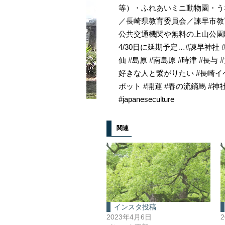
等）・ふれあいミニ動物園・う
／長崎県教育委員会／諫早市教
公共交通機関や無料の上山公園
4/30日に延期予定…#諫早神社 #
仙 #島原 #南島原 #時津 #長
好きな人と繋がりたい #長崎イベ
ポット #開運 #春の流鏑馬 #神社好
#japaneseculture
関連
インスタ投稿
2023年4月6日