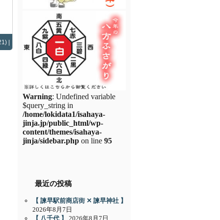
1) |
Warning
: Undefined variable
$query_string in
/home/lokidata1/isahaya-
jinja.jp/public_html/wp-
content/themes/isahaya-
jinja/sidebar.php
on line
95
最近の投稿
【 諫早駅前商店街 ✕ 諫早神社 】
2026年8月7日
【 八千代 】
2026年8月7日