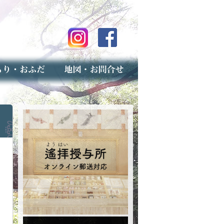
のご案内
上げ（古いお守りのお取り扱い）
スマップ
せ
専用フォーム（事前受付）