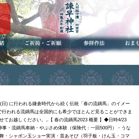
ご祈祷・ご祈願とは
安産祈願
初宮参り
七五三詣
長寿のお祝い
神前結婚式
厄祓い・方位除け
車のお祓い
地鎮祭
神葬祭（神式の葬儀）
神社とは
お参りの作法
授与品
お焚き
アクセ
お問合
予約者
3日(日) に行われる鎌倉時代から続く伝統「春の流鏑馬」のイメー
敷で行われる流鏑馬は全国的にも希少でほとんど見ることができま
お越しください。..【 春の流鏑馬2023 概要 】◆日時4/23
内容・神事・流鏑馬奉納・やぶさめ体験（保険代：一回500円）・うな
舞・シャボン玉ショー実演・昔あそび（羽子板・けん玉・コマ