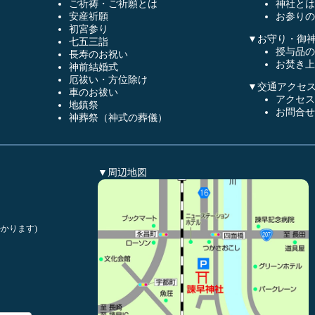
ご祈祷・ご祈願とは
神社とは
安産祈願
お参りの
初宮参り
▼お守り・御
七五三詣
授与品の
長寿のお祝い
お焚き上
神前結婚式
厄祓い・方位除け
▼交通アクセ
車のお祓い
アクセス
地鎮祭
お問合せ
神葬祭（神式の葬儀）
▼周辺地図
かります)