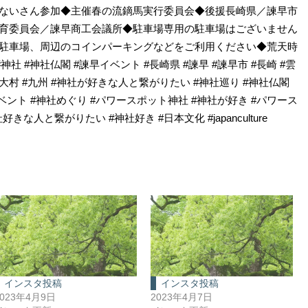
ないさん参加◆主催春の流鏑馬実行委員会◆後援長崎県／諫早市
育委員会／諫早商工会議所◆駐車場専用の駐車場はございません
駐車場、周辺のコインパーキングなどをご利用ください◆荒天時
神社 #神社仏閣 #諫早イベント #長崎県 #諫早 #諫早市 #長崎 #雲
与 #大村 #九州 #神社が好きな人と繋がりたい #神社巡り #神社仏閣
ント #神社めぐり #パワースポット神社 #神社が好き #パワース
きな人と繋がりたい #神社好き #日本文化 #japanculture
インスタ投稿
インスタ投稿
2023年4月9日
2023年4月7日