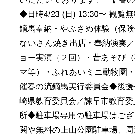
◆日時4/23 (日) 13:30〜 
鏑馬奉納・やぶさめ体験（保険
ないさん焼き出店・奉納演奏
ョー実演（２回）・昔あそび（
マ等）・ふれあいミニ動物園
催春の流鏑馬実行委員会◆後援
崎県教育委員会／諫早市教育委
所◆駐車場専用の駐車場はござ
関や無料の上山公園駐車場、周