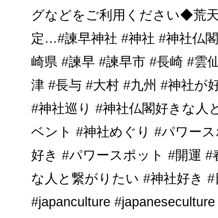
グなどをご利用ください◆荒天時
定…#諫早神社 #神社 #神社仏閣
崎県 #諫早 #諫早市 #長崎 #雲仙
津 #長与 #大村 #九州 #神
#神社巡り #神社仏閣好きな人
ベント #神社めぐり #パワース
好き #パワースポット #開運 
な人と繋がりたい #神社好き 
#japanculture #japaneseculture