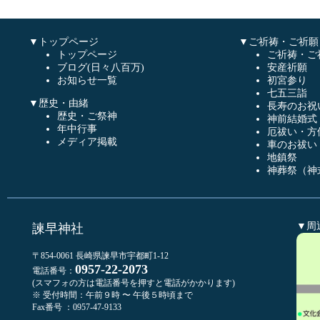
▼トップページ
▼ご祈祷・ご祈願
トップページ
ご祈祷・ご
ブログ(日々八百万)
安産祈願
お知らせ一覧
初宮参り
七五三詣
▼歴史・由緒
長寿のお祝
歴史・ご祭神
神前結婚式
年中行事
厄祓い・方
メディア掲載
車のお祓い
地鎮祭
神葬祭（神
▼周
諫早神社
〒854-0061 長崎県諫早市宇都町1-12
0957-22-2073
電話番号：
(スマフォの方は電話番号を押すと電話がかかります)
※ 受付時間：午前９時 〜 午後５時頃まで
Fax番号 ：0957-47-9133