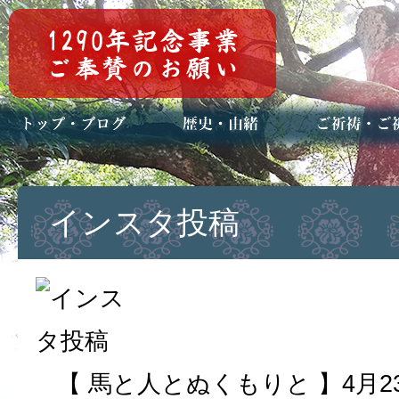
トップページ
ブログ(日々八百万)
お知らせ一覧
歴史・ご祭神
年中行事
メディア掲載
ご祈祷・ご祈
安産祈願
初宮参り
七五三詣
長寿のお祝い
神前結婚式
厄祓い・方位
車のお祓い
地鎮祭
神葬祭（神式
インスタ投稿
【 馬と人とぬくもりと 】4月