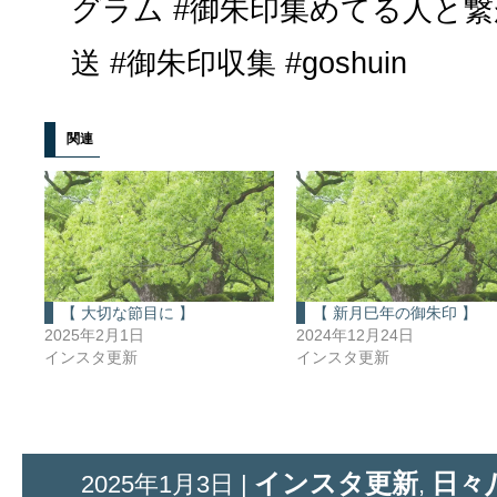
グラム #御朱印集めてる人と繋
送 #御朱印収集 #goshuin
関連
【 大切な節目に 】
【 新月巳年の御朱印 】
2025年2月1日
2024年12月24日
インスタ更新
インスタ更新
インスタ更新
日々
2025年1月3日 |
,