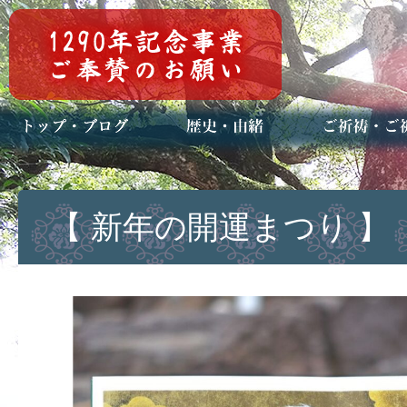
トップページ
ブログ(日々八百万)
お知らせ一覧
歴史・ご祭神
年中行事
メディア掲載
ご祈祷・ご祈
安産祈願
初宮参り
七五三詣
長寿のお祝い
神前結婚式
厄祓い・方位
車のお祓い
地鎮祭
神葬祭（神式
【 新年の開運まつり 】