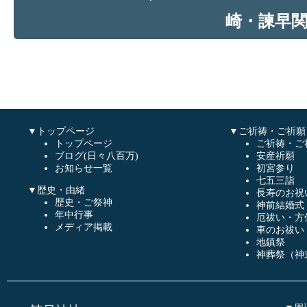
崎・諫早
▼トップページ
▼ご祈祷・ご祈願
トップページ
ご祈祷・ご
ブログ(日々八百万)
安産祈願
お知らせ一覧
初宮参り
七五三詣
▼歴史・由緒
長寿のお祝
歴史・ご祭神
神前結婚式
年中行事
厄祓い・方
メディア掲載
車のお祓い
地鎮祭
神葬祭（神