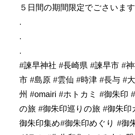
５日間の期間限定でごさいま
.
.
.
#諫早神社 #長崎県 #諫早市 #神
市 #島原 #雲仙 #時津 #長与 #
州 #omairi #ホトカミ #御朱
の旅 #御朱印巡りの旅 #御朱印
御朱印集め#御朱印めぐり #御