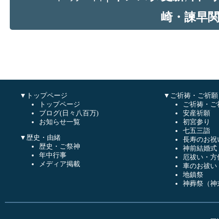
崎・諫早
▼トップページ
▼ご祈祷・ご祈願
トップページ
ご祈祷・ご
ブログ(日々八百万)
安産祈願
お知らせ一覧
初宮参り
七五三詣
▼歴史・由緒
長寿のお祝
歴史・ご祭神
神前結婚式
年中行事
厄祓い・方
メディア掲載
車のお祓い
地鎮祭
神葬祭（神