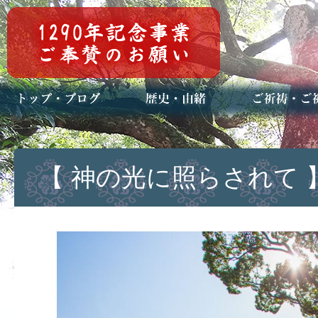
トップページ
ブログ(日々八百万)
お知らせ一覧
歴史・ご祭神
年中行事
メディア掲載
ご祈祷・ご祈
安産祈願
初宮参り
七五三詣
長寿のお祝い
神前結婚式
厄祓い・方位
車のお祓い
地鎮祭
神葬祭（神式
【 神の光に照らされて 