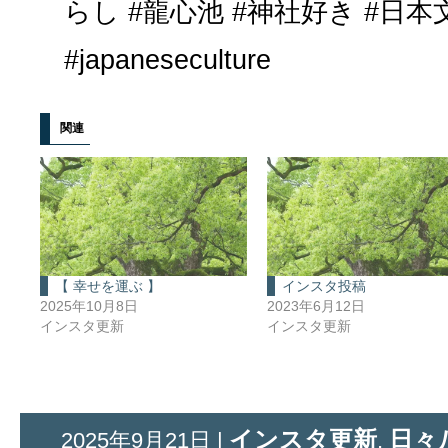
らし #龍心池 #神社好き #日
#japaneseculture
関連
【 幸せを運ぶ 】
インスタ投稿
2025年10月8日
2023年6月12日
インスタ更新
インスタ更新
インスタ更新
日々
2025年9月21日 |
,