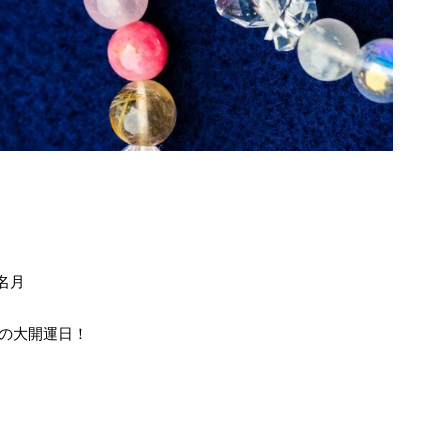
の名月
の大開運日！