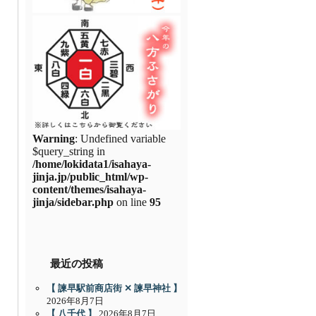
Warning
: Undefined variable
$query_string in
/home/lokidata1/isahaya-
jinja.jp/public_html/wp-
content/themes/isahaya-
jinja/sidebar.php
on line
95
最近の投稿
【 諫早駅前商店街 ✕ 諫早神社 】
2026年8月7日
【 八千代 】
2026年8月7日