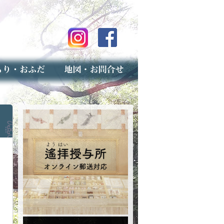
のご案内
上げ（古いお守りのお取り扱い）
スマップ
せ
専用フォーム（事前受付）