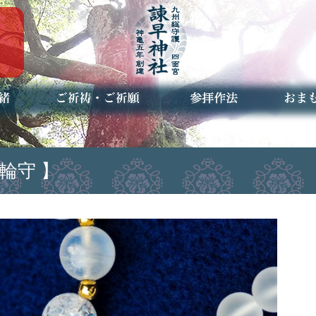
ご祈祷・ご祈願とは
安産祈願
初宮参り
七五三詣
長寿のお祝い
神前結婚式
厄祓い・方位除け
車のお祓い
地鎮祭
神葬祭（神式の葬儀）
神社とは
お参りの作法
授与品
お焚き
アクセ
お問合
予約者
輪守 】