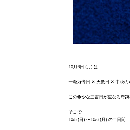
10月6日 (月) は
一粒万倍日 ✕ 天赦日 ✕ 中秋
この希少な三吉日が重なる奇跡
そこで
10/5 (日) 〜10/6 (月) の二日間