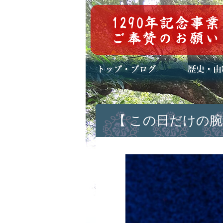
トップページ
ブログ(日々八百万)
お知らせ一覧
歴史・ご祭神
年中行事
メディア掲載
【 この日だけの腕