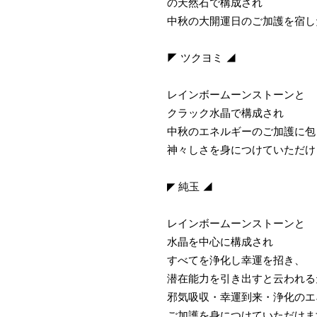
の天然石で構成され
中秋の大開運日のご加護を宿し
◤ ツクヨミ ◢
レインボームーンストーンと
クラック水晶で構成され
中秋のエネルギーのご加護に包
神々しさを身につけていただけ
◤ 純玉 ◢
レインボームーンストーンと
水晶を中心に構成され
すべてを浄化し幸運を招き、
潜在能力を引き出すと云われる
邪気吸収・幸運到来・浄化のエ
ご加護を身につけていただけま