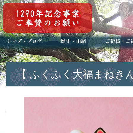
トップページ
ブログ(日々八百万)
お知らせ一覧
歴史・ご祭神
年中行事
メディア掲載
ご祈祷・ご祈
安産祈願
初宮参り
七五三詣
長寿のお祝い
神前結婚式
厄祓い・方位
車のお祓い
地鎮祭
神葬祭（神式
【 ふくふく大福まねきん