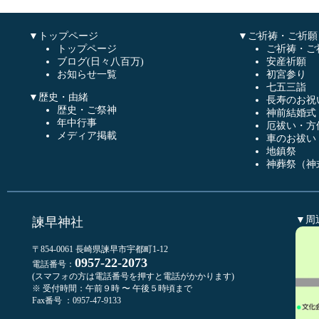
▼トップページ
▼ご祈祷・ご祈願
トップページ
ご祈祷・ご
ブログ(日々八百万)
安産祈願
お知らせ一覧
初宮参り
七五三詣
▼歴史・由緒
長寿のお祝
歴史・ご祭神
神前結婚式
年中行事
厄祓い・方
メディア掲載
車のお祓い
地鎮祭
神葬祭（神
▼周
諫早神社
〒854-0061 長崎県諫早市宇都町1-12
0957-22-2073
電話番号：
(スマフォの方は電話番号を押すと電話がかかります)
※ 受付時間：午前９時 〜 午後５時頃まで
Fax番号 ：0957-47-9133