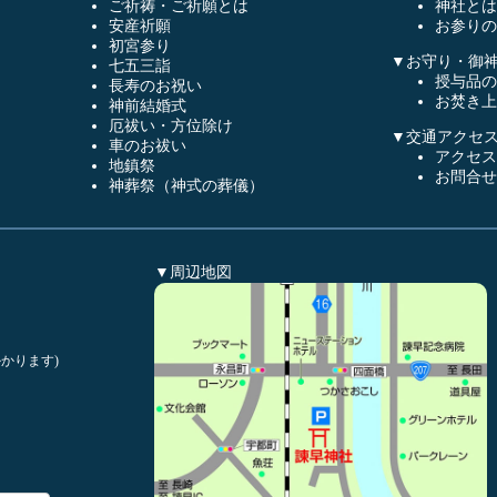
ご祈祷・ご祈願とは
神社とは
安産祈願
お参りの
初宮参り
▼お守り・御
七五三詣
授与品の
長寿のお祝い
お焚き上
神前結婚式
厄祓い・方位除け
▼交通アクセ
車のお祓い
アクセス
地鎮祭
お問合せ
神葬祭（神式の葬儀）
▼周辺地図
かります)