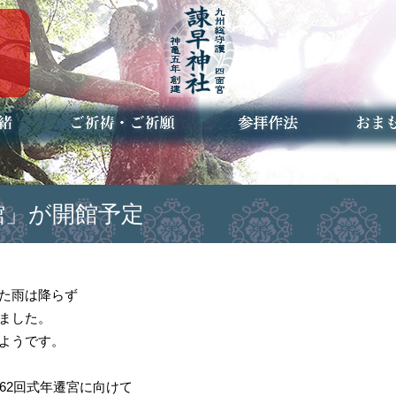
ご祈祷・ご祈願とは
安産祈願
初宮参り
七五三詣
長寿のお祝い
神前結婚式
厄祓い・方位除け
車のお祓い
地鎮祭
神葬祭（神式の葬儀）
神社とは
お参りの作法
授与品
お焚き
アクセ
お問合
予約者
館」が開館予定
た雨は降らず
ました。
ようです。
62回式年遷宮に向けて