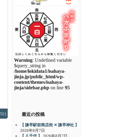
Warning
: Undefined variable
$query_string in
/home/lokidata1/isahaya-
jinja.jp/public_html/wp-
content/themes/isahaya-
jinja/sidebar.php
on line
95
最近の投稿
1) |
【 諫早駅前商店街 ✕ 諫早神社 】
2026年8月7日
【 八千代 】
2026年8月7日