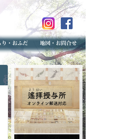
のご案内
上げ（古いお守りのお取り扱い）
スマップ
せ
専用フォーム（事前受付）