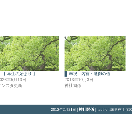
【 再生の始まり 】
奉祝 内宮・遷御の儀
2026年5月13日
2013年10月3日
インスタ更新
神社関係
神社関係
2012年2月21日 |
| | author: 諫早神社 (392