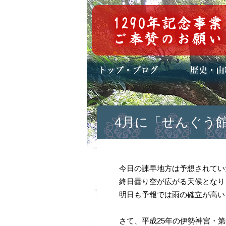
トップページ
ブログ(日々八百万)
お知らせ一覧
歴史・ご祭神
年中行事
メディア掲載
4月に「せんぐう
今日の諫早地方は予想されてい
終日曇り空が広がる天候となり
明日も予報では雨の確立が高い
さて、平成25年の伊勢神宮・第