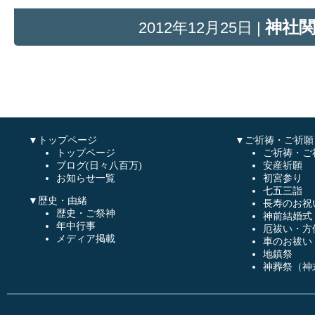
神社
2012年12月25日 |
▼トップページ
▼ご祈祷・ご祈願
トップページ
ご祈祷・ご
ブログ(日々八百万)
安産祈願
お知らせ一覧
初宮参り
七五三詣
▼歴史・由緒
長寿のお祝
歴史・ご祭神
神前結婚式
年中行事
厄祓い・方
メディア掲載
車のお祓い
地鎮祭
神葬祭（神