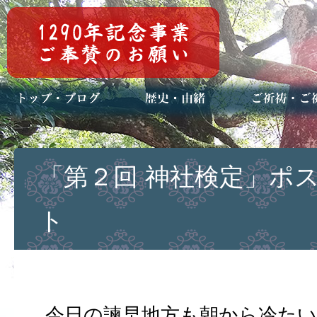
トップページ
ブログ(日々八百万)
お知らせ一覧
歴史・ご祭神
年中行事
メディア掲載
ご祈祷・ご祈
安産祈願
初宮参り
七五三詣
長寿のお祝い
神前結婚式
厄祓い・方位
車のお祓い
地鎮祭
神葬祭（神式
「第２回 神社検定」ポ
ト
今日の諫早地方も朝から冷た