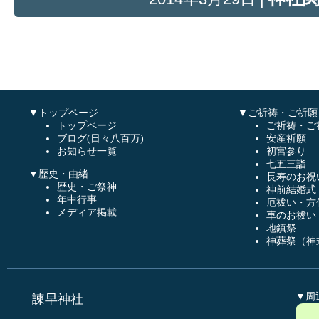
▼トップページ
▼ご祈祷・ご祈願
トップページ
ご祈祷・ご
ブログ(日々八百万)
安産祈願
お知らせ一覧
初宮参り
七五三詣
▼歴史・由緒
長寿のお祝
歴史・ご祭神
神前結婚式
年中行事
厄祓い・方
メディア掲載
車のお祓い
地鎮祭
神葬祭（神
▼周
諫早神社