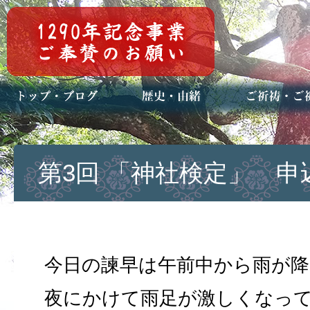
トップページ
ブログ(日々八百万)
お知らせ一覧
歴史・ご祭神
年中行事
メディア掲載
ご祈祷・ご祈
安産祈願
初宮参り
七五三詣
長寿のお祝い
神前結婚式
厄祓い・方位
車のお祓い
地鎮祭
神葬祭（神式
第3回 「神社検定」 申込み
今日の諫早は午前中から雨が
夜にかけて雨足が激しくなっ