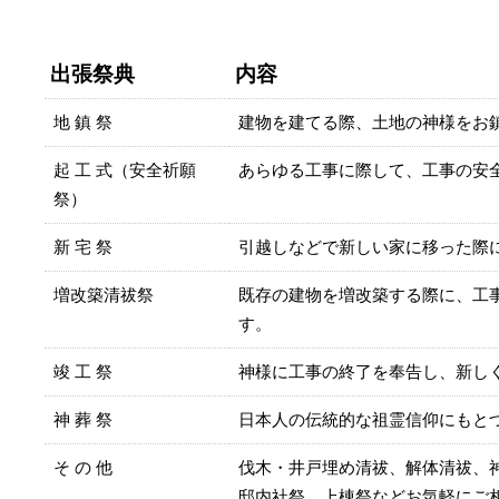
出張祭典
内容
地 鎮 祭
建物を建てる際、土地の神様をお
起 工 式（安全祈願
あらゆる工事に際して、工事の安
祭）
新 宅 祭
引越しなどで新しい家に移った際
増改築清祓祭
既存の建物を増改築する際に、工
す。
竣 工 祭
神様に工事の終了を奉告し、新し
神 葬 祭
日本人の伝統的な祖霊信仰にもと
そ の 他
伐木・井戸埋め清祓、解体清祓、
邸内社祭、上棟祭などお気軽にご