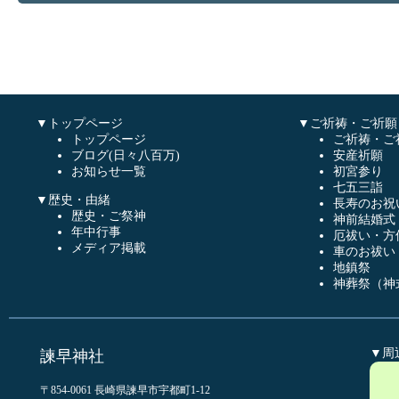
▼トップページ
▼ご祈祷・ご祈願
トップページ
ご祈祷・ご
ブログ(日々八百万)
安産祈願
お知らせ一覧
初宮参り
七五三詣
▼歴史・由緒
長寿のお祝
歴史・ご祭神
神前結婚式
年中行事
厄祓い・方
メディア掲載
車のお祓い
地鎮祭
神葬祭（神
▼周
諫早神社
〒854-0061 長崎県諫早市宇都町1-12