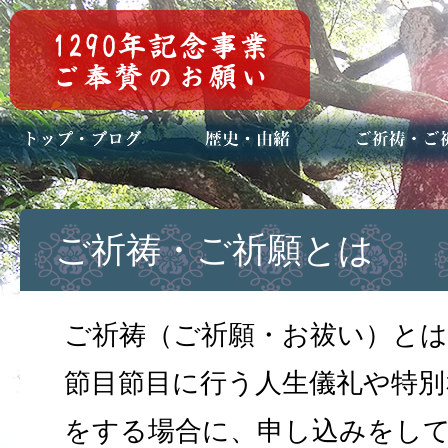
トップページ
ブログ(日々八百万)
お知らせ一覧
歴史・ご祭神
年中行事
メディア掲載
ご祈祷・ご祈
安産祈願
初宮参り
七五三詣
長寿のお祝い
神前結婚式
厄祓い・方位
車のお祓い
地鎮祭
神葬祭（神式
ご祈祷・ご祈願とは
ご祈祷（ご祈願・お祓い）とは
節目節目に行う人生儀礼や特別
をする場合に、申し込みをし