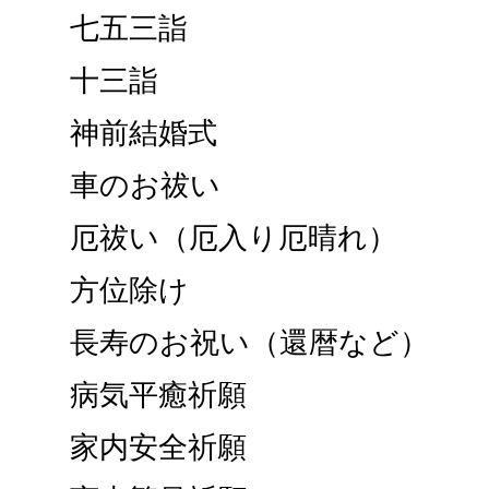
七五三詣
十三詣
神前結婚式
車のお祓い
厄祓い（厄入り厄晴れ）
方位除け
長寿のお祝い（還暦など）
病気平癒祈願
家内安全祈願