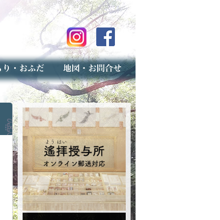
のご案内
上げ（古いお守りのお取り扱い）
スマップ
せ
専用フォーム（事前受付）