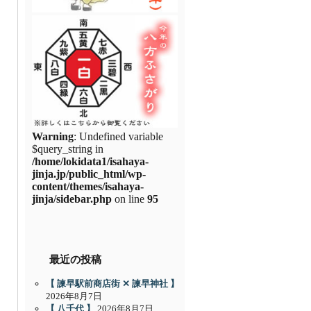
Warning
: Undefined variable
$query_string in
/home/lokidata1/isahaya-
jinja.jp/public_html/wp-
content/themes/isahaya-
jinja/sidebar.php
on line
95
最近の投稿
【 諫早駅前商店街 ✕ 諫早神社 】
2026年8月7日
【 八千代 】
2026年8月7日