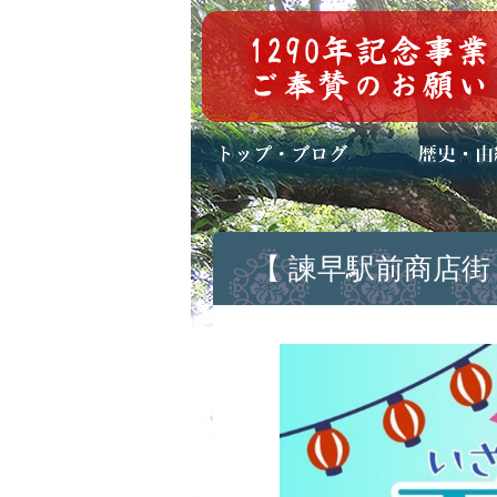
トップページ
ブログ(日々八百万)
お知らせ一覧
歴史・ご祭神
年中行事
メディア掲載
【 諫早駅前商店街 