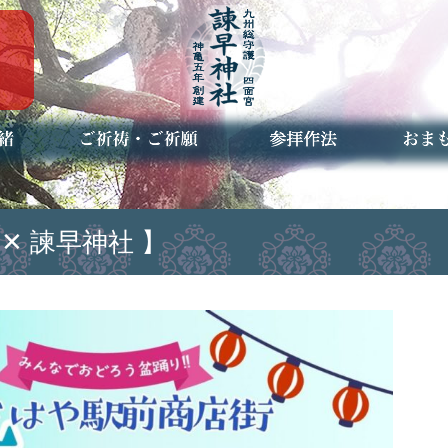
ご祈祷・ご祈願とは
安産祈願
初宮参り
七五三詣
長寿のお祝い
神前結婚式
厄祓い・方位除け
車のお祓い
地鎮祭
神葬祭（神式の葬儀）
神社とは
お参りの作法
授与品
お焚き
アクセ
お問合
予約者
✕ 諫早神社 】