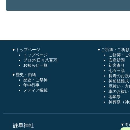
▼トップページ
▼ご祈祷・ご祈願
トップページ
ご祈祷・ご
ブログ(日々八百万)
安産祈願
お知らせ一覧
初宮参り
七五三詣
▼歴史・由緒
長寿のお祝
歴史・ご祭神
神前結婚式
年中行事
厄祓い・方
メディア掲載
車のお祓い
地鎮祭
神葬祭（神
▼周
諫早神社