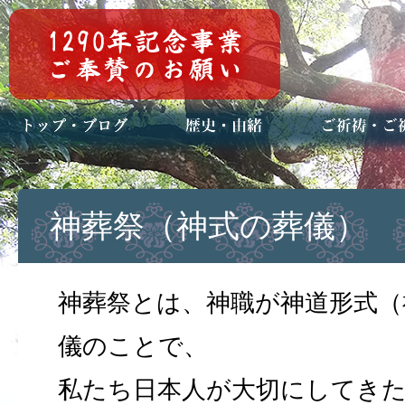
トップページ
ブログ(日々八百万)
お知らせ一覧
歴史・ご祭神
年中行事
メディア掲載
ご祈祷・ご祈
安産祈願
初宮参り
七五三詣
長寿のお祝い
神前結婚式
厄祓い・方位
車のお祓い
地鎮祭
神葬祭（神式
神葬祭（神式の葬儀）
神葬祭とは、神職が神道形式（
儀のことで、
私たち日本人が大切にしてき