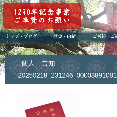
トップページ
ブログ(日々八百万)
お知らせ一覧
歴史・ご祭神
年中行事
メディア掲載
ご祈祷・ご祈
安産祈願
初宮参り
七五三詣
長寿のお祝い
神前結婚式
厄祓い・方位
車のお祓い
地鎮祭
神葬祭（神式
一個人 告知
_20250218_231246_00003891081