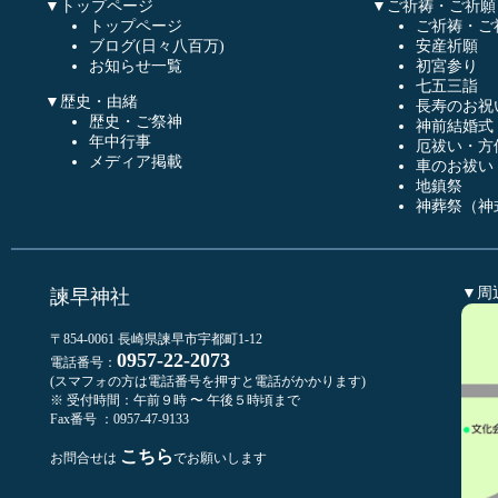
▼トップページ
▼ご祈祷・ご祈願
トップページ
ご祈祷・ご
ブログ(日々八百万)
安産祈願
お知らせ一覧
初宮参り
七五三詣
▼歴史・由緒
長寿のお祝
歴史・ご祭神
神前結婚式
年中行事
厄祓い・方
メディア掲載
車のお祓い
地鎮祭
神葬祭（神
▼周
諫早神社
〒854-0061 長崎県諫早市宇都町1-12
0957-22-2073
電話番号：
(スマフォの方は電話番号を押すと電話がかかります)
※ 受付時間：午前９時 〜 午後５時頃まで
Fax番号 ：0957-47-9133
こちら
お問合せは
でお願いします