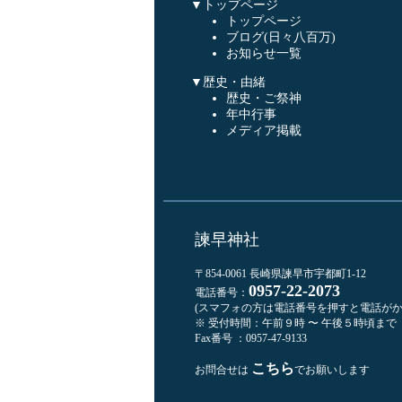
▼トップページ
トップページ
ブログ(日々八百万)
お知らせ一覧
▼歴史・由緒
歴史・ご祭神
年中行事
メディア掲載
諫早神社
〒854-0061 長崎県諫早市宇都町1-12
0957-22-2073
電話番号：
(スマフォの方は電話番号を押すと電話がか
※ 受付時間：午前９時 〜 午後５時頃まで
Fax番号 ：0957-47-9133
こちら
お問合せは
でお願いします