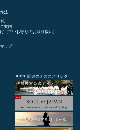
事
作法
神札
ご案内
げ（古いお守りのお取り扱い）
ス
マップ
▼神社関連のオススメリンク