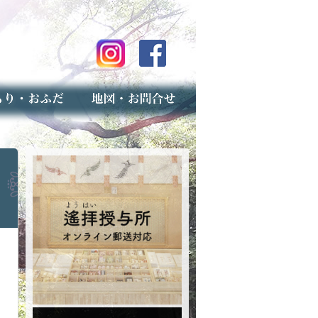
のご案内
上げ（古いお守りのお取り扱い）
スマップ
せ
専用フォーム（事前受付）