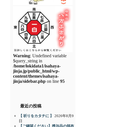
Warning
: Undefined variable
$query_string in
/home/lokidata1/isahaya-
jinja.jp/public_html/wp-
content/themes/isahaya-
jinja/sidebar.php
on line
95
最近の投稿
【 祈りをカタチに 】
2026年8月9
日
【ご確認ください】授与品の頒布