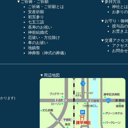
▼ご祈祷・ご祈願
▼参拝方法
ご祈祷・ご祈願とは
神社とは
安産祈願
お参りの
初宮参り
▼お守り・御
七五三詣
授与品の
長寿のお祝い
お焚き上
神前結婚式
厄祓い・方位除け
▼交通アクセ
車のお祓い
アクセス
地鎮祭
お問合せ
神葬祭（神式の葬儀）
▼周辺地図
かります)