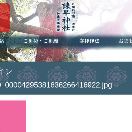
ご祈祷・ご祈願とは
安産祈願
初宮参り
七五三詣
長寿のお祝い
神前結婚式
厄祓い・方位除け
車のお祓い
地鎮祭
神葬祭（神式の葬儀）
神社とは
お参りの作法
授与品
お焚き
アクセ
お問合
予約者
イン
_00004295381636266416922.jpg