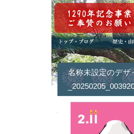
トップページ
ブログ(日々八百万)
お知らせ一覧
歴史・ご祭神
年中行事
メディア掲載
名称未設定のデザ
_20250205_003920