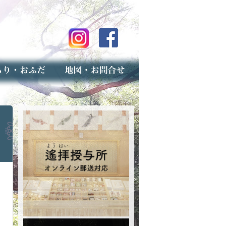
のご案内
上げ（古いお守りのお取り扱い）
スマップ
せ
専用フォーム（事前受付）