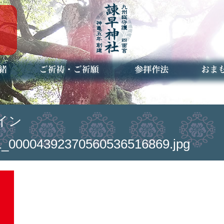
ご祈祷・ご祈願とは
安産祈願
初宮参り
七五三詣
長寿のお祝い
神前結婚式
厄祓い・方位除け
車のお祓い
地鎮祭
神葬祭（神式の葬儀）
神社とは
お参りの作法
授与品
お焚き
アクセ
お問合
予約者
イン
_00004392370560536516869.jpg