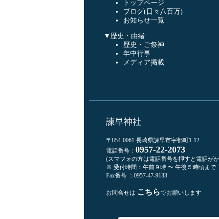
トップページ
ブログ(日々八百万)
お知らせ一覧
▼歴史・由緒
歴史・ご祭神
年中行事
メディア掲載
諫早神社
〒854-0061 長崎県諫早市宇都町1-12
0957-22-2073
電話番号：
(スマフォの方は電話番号を押すと電話がか
※ 受付時間：午前９時 〜 午後５時頃まで
Fax番号 ：0957-47-9133
こちら
お問合せは
でお願いします