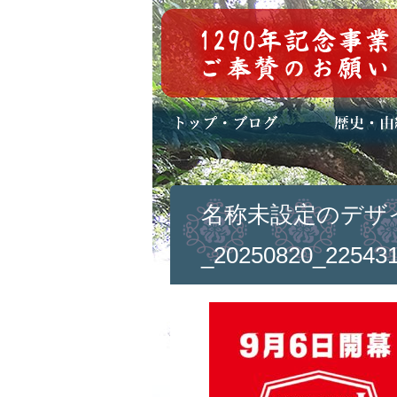
トップページ
ブログ(日々八百万)
お知らせ一覧
歴史・ご祭神
年中行事
メディア掲載
名称未設定のデザ
_20250820_225431