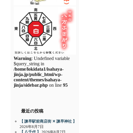
Warning
: Undefined variable
$query_string in
/home/lokidata1/isahaya-
jinja.jp/public_html/wp-
content/themes/isahaya-
jinja/sidebar.php
on line
95
最近の投稿
【 諫早駅前商店街 ✕ 諫早神社 】
2026年8月7日
【 八千代 】
2026年8月7日