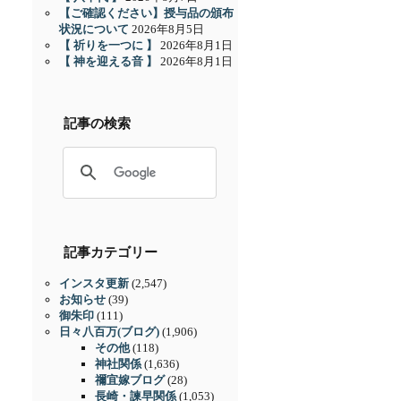
【ご確認ください】授与品の頒布
状況について
2026年8月5日
【 祈りを一つに 】
2026年8月1日
【 神を迎える音 】
2026年8月1日
記事の検索
記事カテゴリー
インスタ更新
(2,547)
お知らせ
(39)
御朱印
(111)
日々八百万(ブログ)
(1,906)
その他
(118)
神社関係
(1,636)
禰宜嫁ブログ
(28)
長崎・諫早関係
(1,053)