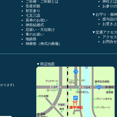
ご祈祷・ご祈願とは
神社とは
安産祈願
お参りの
初宮参り
▼お守り・御
七五三詣
授与品の
長寿のお祝い
お焚き上
神前結婚式
厄祓い・方位除け
▼交通アクセ
車のお祓い
アクセス
地鎮祭
お問合せ
神葬祭（神式の葬儀）
▼周辺地図
かります)