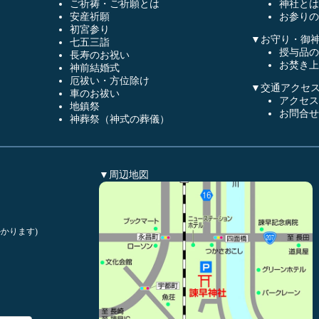
ご祈祷・ご祈願とは
神社とは
安産祈願
お参りの
初宮参り
▼お守り・御
七五三詣
授与品の
長寿のお祝い
お焚き上
神前結婚式
厄祓い・方位除け
▼交通アクセ
車のお祓い
アクセス
地鎮祭
お問合せ
神葬祭（神式の葬儀）
▼周辺地図
かります)