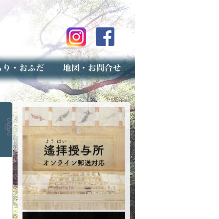
のご案内
上げ（古いお守りのお取り扱い）
スマップ
せ
専用フォーム（事前受付）