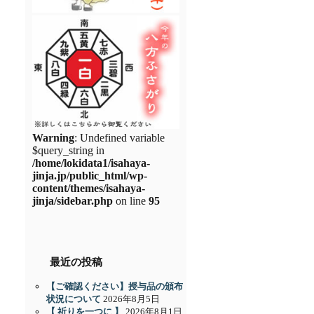
Warning
: Undefined variable
$query_string in
/home/lokidata1/isahaya-
jinja.jp/public_html/wp-
content/themes/isahaya-
jinja/sidebar.php
on line
95
最近の投稿
【ご確認ください】授与品の頒布
状況について
2026年8月5日
【 祈りを一つに 】
2026年8月1日