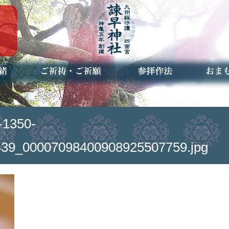
ご祈祷・ご祈願とは
安産祈願
初宮参り
七五三詣
長寿のお祝い
神前結婚式
厄祓い・方位除け
車のお祓い
地鎮祭
神葬祭（神式の葬儀）
神社とは
お参りの作法
授与品
お焚き
アクセ
お問合
予約者
1350-
39_00007098400908925507759.jpg