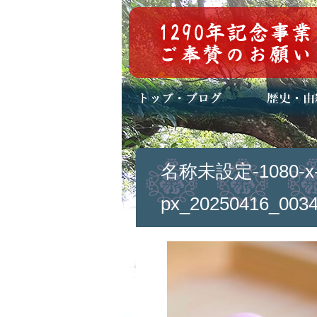
トップページ
ブログ(日々八百万)
お知らせ一覧
歴史・ご祭神
年中行事
メディア掲載
名称未設定-1080-x-
px_20250416_0034