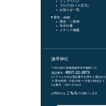
トップページ
ブログ(日々八百万)
お知らせ一覧
▼歴史・由緒
歴史・ご祭神
年中行事
メディア掲載
諫早神社
〒854-0061 長崎県諫早市宇都町1-12
0957-22-2073
電話番号：
(スマフォの方は電話番号を押すと電話がか
※ 受付時間：午前９時 〜 午後５時頃まで
Fax番号 ：0957-47-9133
こちら
お問合せは
でお願いします