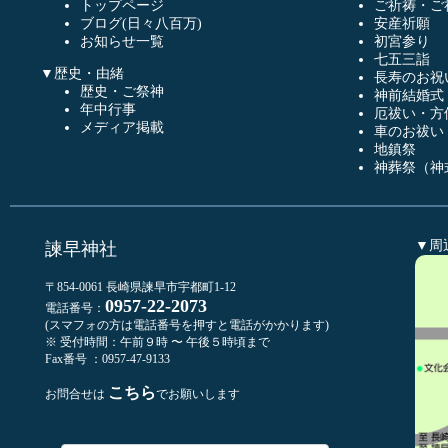
トップページ
ご祈祷・ご
ブログ(日々八百万)
安産祈願
お知らせ一覧
初宮参り
七五三詣
▼歴史・由緒
長寿のお祝
歴史・ご祭神
神前結婚式
年中行事
厄祓い・方
メディア掲載
車のお祓い
地鎮祭
神葬祭（神
▼周
諫早神社
〒854-0061 長崎県諫早市宇都町1-12
0957-22-2073
電話番号：
(スマフォの方は電話番号を押すと電話がかかります)
※ 受付時間：午前９時 〜 午後５時頃まで
Fax番号 ：0957-47-9133
こちら
お問合せは
でお願いします