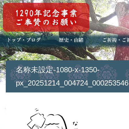
トップページ
ブログ(日々八百万)
お知らせ一覧
歴史・ご祭神
年中行事
メディア掲載
ご祈祷・ご祈
安産祈願
初宮参り
七五三詣
長寿のお祝い
神前結婚式
厄祓い・方位
車のお祓い
地鎮祭
神葬祭（神式
名称未設定-1080-x-1350-
px_20251214_004724_000253546