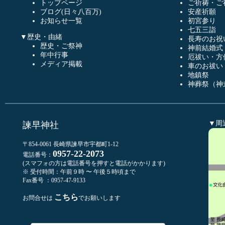
トップページ
ご祈祷・ご
ブログ(日々八百万)
安産祈願
お知らせ一覧
初宮参り
七五三詣
▼歴史・由緒
長寿のお祝
歴史・ご祭神
神前結婚式
年中行事
厄祓い・方
メディア掲載
車のお祓い
地鎮祭
神葬祭（神
▼周
諫早神社
〒854-0061 長崎県諫早市宇都町1-12
0957-22-2073
電話番号：
(スマフォの方は電話番号を押すと電話がかかります)
※ 受付時間：午前９時 〜 午後５時頃まで
Fax番号 ：0957-47-9133
こちら
お問合せは
でお願いします