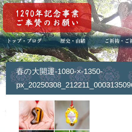
トップページ
ブログ(日々八百万)
お知らせ一覧
歴史・ご祭神
年中行事
メディア掲載
ご祈祷・ご祈
安産祈願
初宮参り
七五三詣
長寿のお祝い
神前結婚式
厄祓い・方位
車のお祓い
地鎮祭
神葬祭（神式
春の大開運-1080-×-1350-
px_20250308_212211_000313509