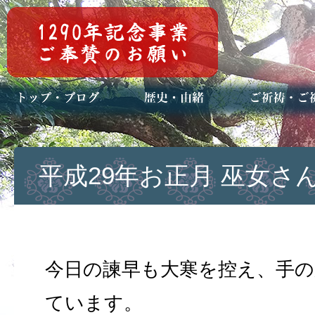
トップページ
ブログ(日々八百万)
お知らせ一覧
歴史・ご祭神
年中行事
メディア掲載
ご祈祷・ご祈
安産祈願
初宮参り
七五三詣
長寿のお祝い
神前結婚式
厄祓い・方位
車のお祓い
地鎮祭
神葬祭（神式
平成29年お正月 巫女さ
今日の諫早も大寒を控え、手
ています。