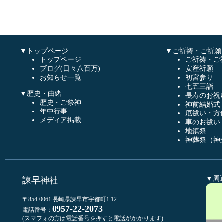
▼トップページ
▼ご祈祷・ご祈願
トップページ
ご祈祷・ご
ブログ(日々八百万)
安産祈願
お知らせ一覧
初宮参り
七五三詣
▼歴史・由緒
長寿のお祝
歴史・ご祭神
神前結婚式
年中行事
厄祓い・方
メディア掲載
車のお祓い
地鎮祭
神葬祭（神
▼周
諫早神社
〒854-0061 長崎県諫早市宇都町1-12
0957-22-2073
電話番号：
(スマフォの方は電話番号を押すと電話がかかります)