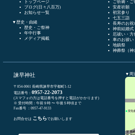
トップページ
ご祈祷・ご
ブログ(日々八百万)
安産祈願
お知らせ一覧
初宮参り
七五三詣
▼歴史・由緒
長寿のお祝
歴史・ご祭神
神前結婚式
年中行事
厄祓い・方
メディア掲載
車のお祓い
地鎮祭
神葬祭（神
▼周
諫早神社
〒854-0061 長崎県諫早市宇都町1-12
0957-22-2073
電話番号：
(スマフォの方は電話番号を押すと電話がかかります)
※ 受付時間：午前９時 〜 午後５時頃まで
Fax番号 ：0957-47-9133
こちら
お問合せは
でお願いします