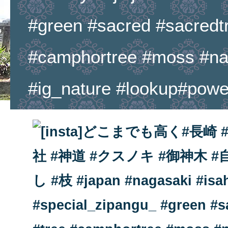
#green #sacred #sacredtr
#camphortree #moss #na
#ig_nature #lookup#power