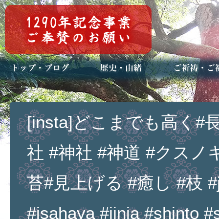
トップページ
ブログ(日々八百万)
お知らせ一覧
歴史・ご祭神
年中行事
メディア掲載
ご祈祷・ご祈
安産祈願
初宮参り
七五三詣
長寿のお祝い
神前結婚式
厄祓い・方位
車のお祓い
地鎮祭
神葬祭（神式
[insta]どこまでも高く#
社 #神社 #神道 #クスノキ
苔#見上げる #癒し #枝 #jap
#isahaya #jinja #shinto 