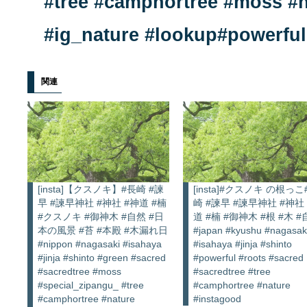
関連
[insta]【クスノキ】#長崎 #諫
[insta]#クスノキ の根っこ
早 #諫早神社 #神社 #神道 #楠
崎 #諫早 #諫早神社 #神社
#クスノキ #御神木 #自然 #日
道 #楠 #御神木 #根 #木 
本の風景 #苔 #本殿 #木漏れ日
#japan #kyushu #nagasak
#nippon #nagasaki #isahaya
#isahaya #jinja #shinto
#jinja #shinto #green #sacred
#powerful #roots #sacred
#sacredtree #moss
#sacredtree #tree
#special_zipangu_ #tree
#camphortree #nature
#camphortree #nature
#instagood