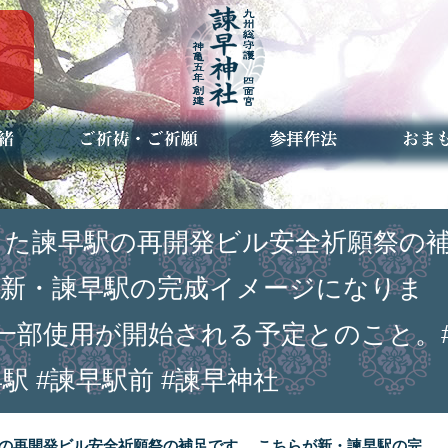
ご祈祷・ご祈願とは
安産祈願
初宮参り
七五三詣
長寿のお祝い
神前結婚式
厄祓い・方位除け
車のお祓い
地鎮祭
神葬祭（神式の葬儀）
神社とは
お参りの作法
授与品
お焚き
アクセ
お問合
予約者
ご奉仕した諫早駅の再開発ビル安全祈願祭の
が新・諫早駅の完成イメージになりま
一部使用が開始される予定とのこと。
早駅 #諫早駅前 #諫早神社