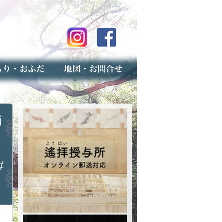
のご案内
上げ（古いお守りのお取り扱い）
スマップ
せ
専用フォーム（事前受付）
補
#