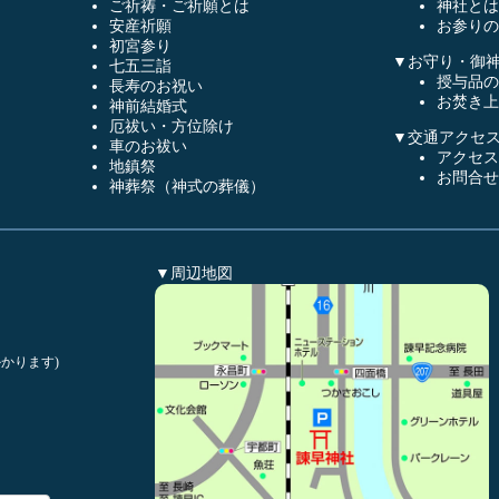
ご祈祷・ご祈願とは
神社とは
安産祈願
お参りの
初宮参り
▼お守り・御
七五三詣
授与品の
長寿のお祝い
お焚き上
神前結婚式
厄祓い・方位除け
▼交通アクセ
車のお祓い
アクセス
地鎮祭
お問合せ
神葬祭（神式の葬儀）
▼周辺地図
かります)