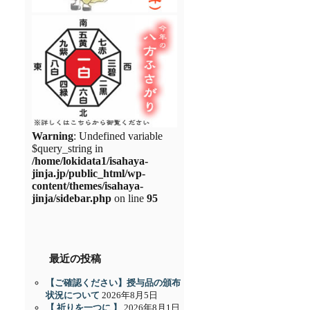
Warning
: Undefined variable
$query_string in
/home/lokidata1/isahaya-
jinja.jp/public_html/wp-
content/themes/isahaya-
jinja/sidebar.php
on line
95
最近の投稿
【ご確認ください】授与品の頒布
状況について
2026年8月5日
【 祈りを一つに 】
2026年8月1日