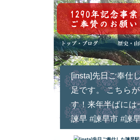
トップページ
ブログ(日々八百万)
お知らせ一覧
歴史・ご祭神
年中行事
メディア掲載
[insta]先日
足です。 こちら
す！来年半ばには
諫早 #諫早市 #諫