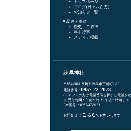
トップページ
ブログ(日々八百万)
お知らせ一覧
▼歴史・由緒
歴史・ご祭神
年中行事
メディア掲載
諫早神社
〒854-0061 長崎県諫早市宇都町1-12
0957-22-2073
電話番号：
(スマフォの方は電話番号を押すと電話がか
※ 受付時間：午前９時 〜 午後５時頃まで
Fax番号 ：0957-47-9133
こちら
お問合せは
でお願いします