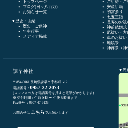
トップページ
ご祈祷・ご
ブログ(日々八百万)
安産祈願
お知らせ一覧
初宮参り
七五三詣
▼歴史・由緒
長寿のお祝
歴史・ご祭神
神前結婚式
年中行事
厄祓い・方
メディア掲載
車のお祓い
地鎮祭
神葬祭（神
▼周
諫早神社
〒854-0061 長崎県諫早市宇都町1-12
0957-22-2073
電話番号：
(スマフォの方は電話番号を押すと電話がかかります)
※ 受付時間：午前９時 〜 午後５時頃まで
Fax番号 ：0957-47-9133
こちら
お問合せは
でお願いします