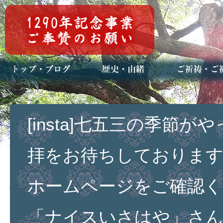
トップページ
ブログ(日々八百万)
お知らせ一覧
歴史・ご祭神
年中行事
メディア掲載
ご祈祷・ご祈
安産祈願
初宮参り
七五三詣
長寿のお祝い
神前結婚式
厄祓い・方位
車のお祓い
地鎮祭
神葬祭（神式
[insta]七五三の季節
拝をお待ちしております
ホームページをご確認く
「ナイスいさはや」さ