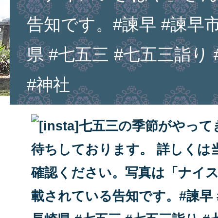
告知です。#諫早 #諫早市
県 #七五三 #七五三詣り
#神社