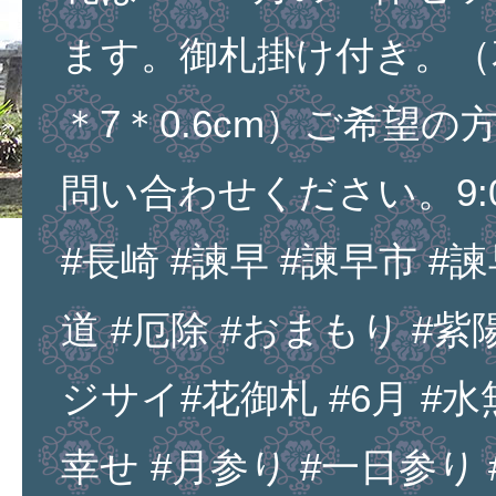
ます。御札掛け付き。（花
＊7＊0.6cm）ご希望の
問い合わせください。9:00
#長崎 #諫早 #諫早市 #諫
道 #厄除 #おまもり #紫
ジサイ#花御札 #6月 #水無
幸せ #月参り #一日参り #