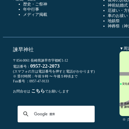
長寿のお祝
歴史・ご祭神
神前結婚式
年中行事
厄祓い・方
メディア掲載
車のお祓い
地鎮祭
神葬祭（神
▼周
諫早神社
〒854-0061 長崎県諫早市宇都町1-12
0957-22-2073
電話番号：
(スマフォの方は電話番号を押すと電話がかかります)
※ 受付時間：午前９時 〜 午後５時頃まで
Fax番号 ：0957-47-9133
こちら
お問合せは
でお願いします
※