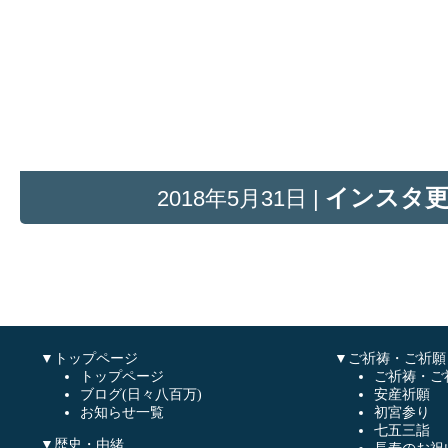
インスタ
2018年5月31日 |
▼トップページ
▼ご祈祷・ご祈願
トップページ
ご祈祷・ご
ブログ(日々八百万)
安産祈願
お知らせ一覧
初宮参り
七五三詣
▼歴史・由緒