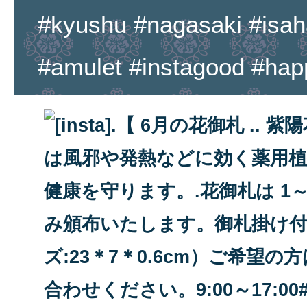
#kyushu #nagasaki #isaha
#amulet #instagood #hap