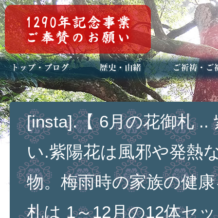
トップページ
ブログ(日々八百万)
お知らせ一覧
歴史・ご祭神
年中行事
メディア掲載
ご祈祷・ご祈
安産祈願
初宮参り
七五三詣
長寿のお祝い
神前結婚式
厄祓い・方位
車のお祓い
地鎮祭
神葬祭（神式
[insta].【 6月の花御札 
い.紫陽花は風邪や発熱
物。梅雨時の家族の健康
札は 1～12月の12体