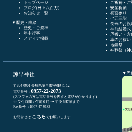
トップページ
ご祈祷・ご
ブログ(日々八百万)
安産祈願
お知らせ一覧
初宮参り
七五三詣
▼歴史・由緒
長寿のお祝
歴史・ご祭神
神前結婚式
年中行事
厄祓い・方
メディア掲載
車のお祓い
地鎮祭
神葬祭（神
▼周
諫早神社
〒854-0061 長崎県諫早市宇都町1-12
0957-22-2073
電話番号：
(スマフォの方は電話番号を押すと電話がかかります)
※ 受付時間：午前９時 〜 午後５時頃まで
Fax番号 ：0957-47-9133
こちら
お問合せは
でお願いします