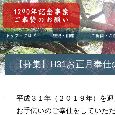
トップページ
ブログ(日々八百万)
お知らせ一覧
歴史・ご祭神
年中行事
メディア掲載
ご祈祷・ご祈
安産祈願
初宮参り
七五三詣
長寿のお祝い
神前結婚式
厄祓い・方位
車のお祓い
地鎮祭
神葬祭（神式
【募集】H31お正月奉
平成３１年（２０１９年）を迎
お手伝いのご奉仕をしていた