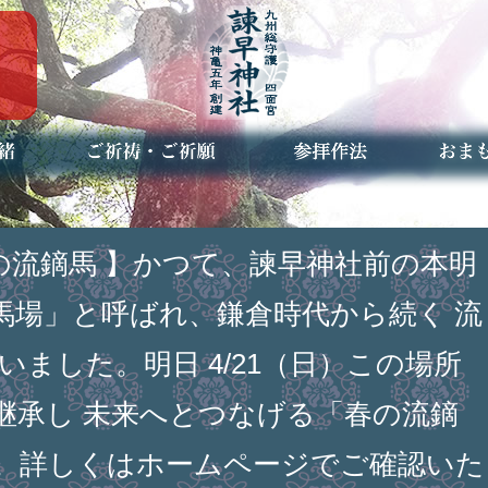
ご祈祷・ご祈願とは
安産祈願
初宮参り
七五三詣
長寿のお祝い
神前結婚式
厄祓い・方位除け
車のお祓い
地鎮祭
神葬祭（神式の葬儀）
神社とは
お参りの作法
授与品
お焚き
アクセ
お問合
予約者
日、春の流鏑馬 】かつて、諫早神社前の本明
馬場」と呼ばれ、鎌倉時代から続く 流
いました。明日 4/21（日）この場所
継承し 未来へとつなげる「春の流鏑
。詳しくはホームページでご確認いた