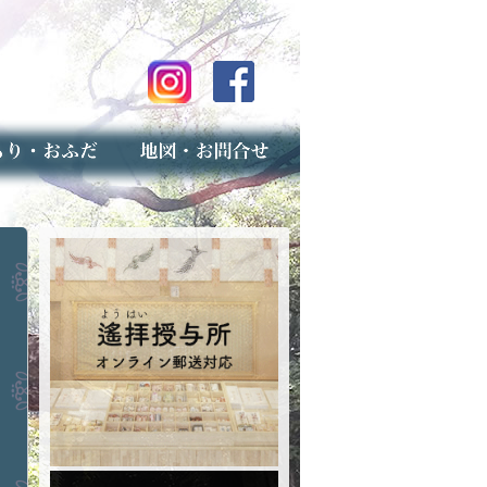
のご案内
上げ（古いお守りのお取り扱い）
スマップ
せ
専用フォーム（事前受付）