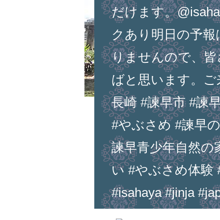
だけます。@isahay
クあり明日の予報は
りませんので、皆
ばと思います。ご
長崎 #諫早市 #諫
#やぶさめ #諫早の
諫早青少年自然の家 
い #やぶさめ体験 #jap
#isahaya #jinja #ja