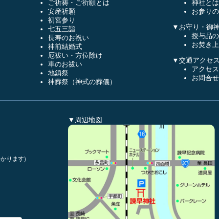
ご祈祷・ご祈願とは
神社とは
安産祈願
お参りの
初宮参り
▼お守り・御
七五三詣
授与品の
長寿のお祝い
お焚き上
神前結婚式
厄祓い・方位除け
▼交通アクセ
車のお祓い
アクセス
地鎮祭
お問合せ
神葬祭（神式の葬儀）
▼周辺地図
かります)