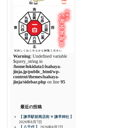
Warning
: Undefined variable
$query_string in
/home/lokidata1/isahaya-
jinja.jp/public_html/wp-
content/themes/isahaya-
jinja/sidebar.php
on line
95
最近の投稿
【 諫早駅前商店街 ✕ 諫早神社 】
2026年8月7日
【 八千代 】
2026年8月7日