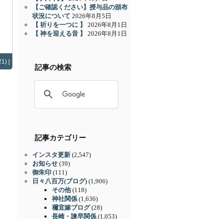
【ご確認ください】授与品の頒布
状況について
2026年8月5日
【 祈りを一つに 】
2026年8月1日
【 神を迎える音 】
2026年8月1日
1) |
記事の検索
記事カテゴリー
インスタ更新
(2,547)
お知らせ
(39)
御朱印
(111)
日々八百万(ブログ)
(1,906)
その他
(118)
神社関係
(1,636)
禰宜嫁ブログ
(28)
長崎・諫早関係
(1,053)