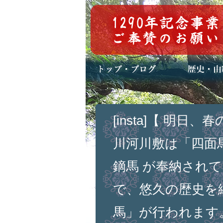
トップページ
ブログ(日々八百万)
お知らせ一覧
歴史・ご祭神
年中行事
メディア掲載
[insta]【 明
川河川敷は「四面
鏑馬 が奉納されて
で、悠久の歴史を
馬」が行われます