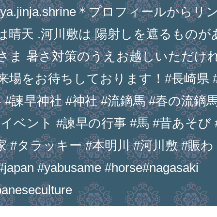
a.jinja.shrine＊プロフィールからリ
晴天 ️.河川敷は 陽射しを遮るものが
さま 暑さ対策のうえお越しいただけ
来場をお待ちしております！#長崎県 
早 #諫早神社 #神社 #流鏑馬 #春の流鏑
イベント #諫早の行事 #馬 #昔あそび 
#タラッキー #本明川 #河川敷 #賑わ
an #yabusame #horse#nagasaki
paneseculture