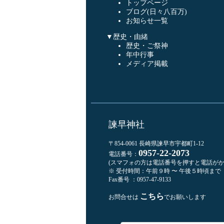
トップページ
ブログ(日々八百万)
お知らせ一覧
▼歴史・由緒
歴史・ご祭神
年中行事
メディア掲載
諫早神社
〒854-0061 長崎県諫早市宇都町1-12
0957-22-2073
電話番号：
(スマフォの方は電話番号を押すと電話がか
※ 受付時間：午前９時 〜 午後５時頃まで
Fax番号 ：0957-47-9133
こちら
お問合せは
でお願いします