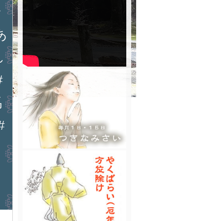
ン
あ
れ
#
馬
#