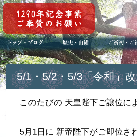
トップページ
ブログ(日々八百万)
お知らせ一覧
歴史・ご祭神
年中行事
メディア掲載
ご祈祷・ご祈
安産祈願
初宮参り
七五三詣
長寿のお祝い
神前結婚式
厄祓い・方位
車のお祓い
地鎮祭
神葬祭（神式
5/1・5/2・5/3「令和
このたびの 天皇陛下ご譲位に
5月1日に 新帝陛下がご即位さ