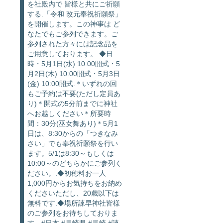
を社殿内で 皆様と共にご祈願
する.「令和 改元奉祝祈願祭」
を開催します。この神事は ど
なたでもご参列できます。ご
参列された方々には記念品を
ご用意しております。.◆日
時・5月1日(水) 10:00開式・5
月2日(木) 10:00開式・5月3日
(金) 10:00開式.＊いずれの回
もご予約は不要(ただし定員あ
り)＊開式の5分前までに神社
へお越しください＊所要時
間：30分(巫女舞あり)＊5月1
日は、8:30からの「つきなみ
さい」でも奉祝祈願祭を行い
ます。5/1は8:30～もしくは
10:00～のどちらかにご参列く
ださい。.◆初穂料お一人
1,000円からお気持ちをお納め
くださいただし、20歳以下は
無料です.◆場所諫早神社皆様
のご参列をお待ちしておりま