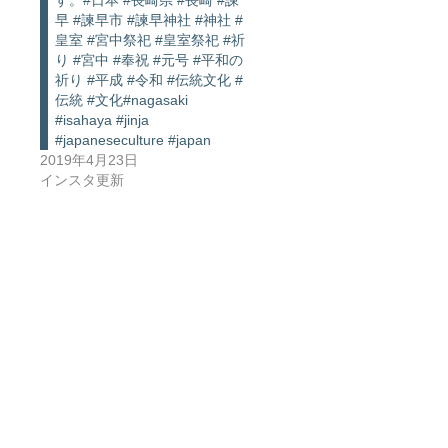
す。#日本 #長崎県 #長崎 #諫
早 #諫早市 #諫早神社 #神社 #
皇室 #宮中祭祀 #皇室祭祀 #祈
り #宮中 #奉祝 #元号 #平和の
祈り #平成 #令和 #伝統文化 #
伝統 #文化#nagasaki
#isahaya #jinja
#japaneseculture #japan
2019年4月23日
インスタ更新