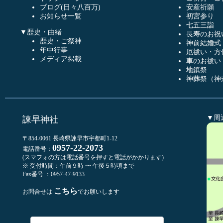
ブログ(日々八百万)
安産祈願
お知らせ一覧
初宮参り
七五三詣
▼歴史・由緒
長寿のお祝
歴史・ご祭神
神前結婚式
年中行事
厄祓い・方
メディア掲載
車のお祓い
地鎮祭
神葬祭（神
▼周
諫早神社
〒854-0061 長崎県諫早市宇都町1-12
0957-22-2073
電話番号：
(スマフォの方は電話番号を押すと電話がかかります)
※ 受付時間：午前９時 〜 午後５時頃まで
Fax番号 ：0957-47-9133
こちら
お問合せは
でお願いします