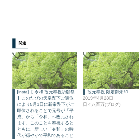
関連
[insta]【 令和 改元奉祝祈願祭
改元奉祝 限定御朱印
】このたびの天皇陛下ご譲位
2019年4月28日
により5月1日に新帝陛下がご
日々八百万(ブログ)
即位されることで元号が「平
成」から「令和」へ改元され
ます。このことを奉祝すると
ともに、新しい「令和」の時
代が穏やかで平和であること