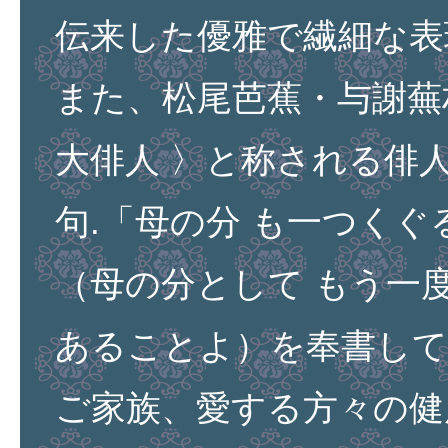
伝来した優雅で繊細な表
また、松尾芭蕉・与謝蕪
大俳人 〉と称される俳
句.「母の分 も一つくぐ
（母の分として もう一
あることよ）を奉書して
ご家族、愛する方々の健