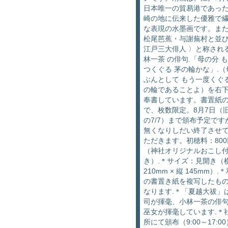
日本唯一の貿易港であっ
崎の地に伝来した優雅で
な表現の水墨画です。ま
松尾芭蕉・与謝蕪村と並
江戸三大俳人 〉と称される
林一茶 の俳句.「母の分 
つくぐる 茅の輪かな」.（
ぶんとして もう一度くぐる
の輪であることよ）を右
奉書しています。書置紙
で、枚数限定。8月7日（
の7/7）まで頒布予定です
無くなりしだい終了させ
ただきます。初穂料：800
（神社オリジナルおこし
き）.＊サイズ：見開き（
210mm × 縦 145mm）.
の書置き紙を複写したも
なります.＊「夏越大祓」
司が揮毫、小林一茶の俳
巫女が揮毫しています.＊
所にて頒布（9:00～17:00