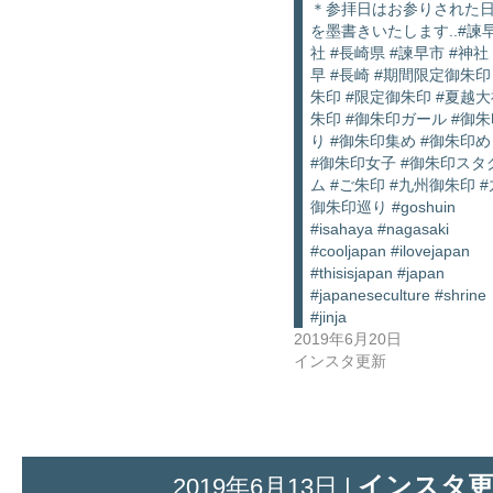
＊参拝日はお参りされた
を墨書きいたします..#諫
社 #長崎県 #諫早市 #神社
早 #長崎 #期間限定御朱印
朱印 #限定御朱印 #夏越
朱印 #御朱印ガール #御
り #御朱印集め #御朱印
#御朱印女子 #御朱印スタ
ム #ご朱印 #九州御朱印 
御朱印巡り #goshuin
#isahaya #nagasaki
#cooljapan #ilovejapan
#thisisjapan #japan
#japaneseculture #shrine
#jinja
2019年6月20日
インスタ更新
インスタ
2019年6月13日 |