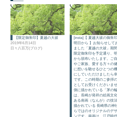
【限定御朱印】夏越の大祓
[insta]【 夏越大祓の御朱
2019年6月14日
明日から 】お知らせして
日々八百万(ブログ)
ました「夏越の大祓」期
限定御朱印を予定通り、
から頒布いたします。ご
やご家族、愛する方々の
に想いを馳せるひとつの
にしていただけましたら
です。この時期のご参拝
としてお受けくださいま
側に描かれている「茅の
は、長崎が発祥の絵画文
ある南画（なんが）の技
描かれている 長崎県の神
らではのオリジナルのデ
ンです。南画は、江戸時