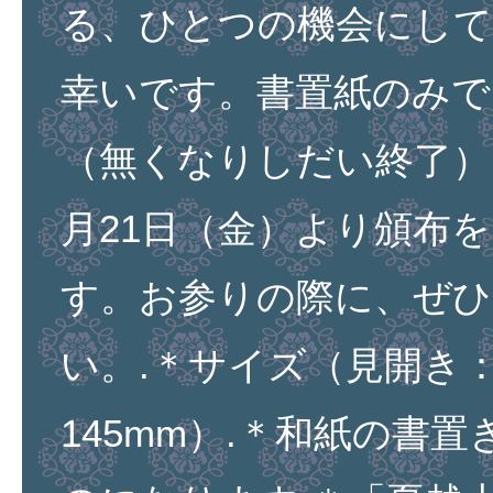
る、ひとつの機会にし
幸いです。書置紙のみで
（無くなりしだい終了） 
月21日（金）より頒布
す。お参りの際に、ぜひ
い。.＊サイズ（見開き：横 
145mm）.＊和紙の書