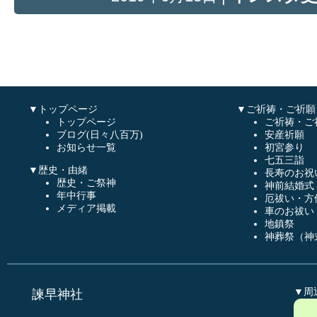
▼トップページ
▼ご祈祷・ご祈願
トップページ
ご祈祷・ご
ブログ(日々八百万)
安産祈願
お知らせ一覧
初宮参り
七五三詣
▼歴史・由緒
長寿のお祝
歴史・ご祭神
神前結婚式
年中行事
厄祓い・方
メディア掲載
車のお祓い
地鎮祭
神葬祭（神
▼周
諫早神社