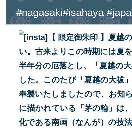
#nagasaki#isahaya #japa