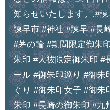
知らせいたします。.#諫早
諫早市 #神社 #諫早 #
#茅の輪 #期間限定御朱印
朱印 #大祓限定御朱印 #
ール #御朱印巡り #御朱
ぐり #御朱印女子 #御朱
朱印 #長崎の御朱印 #