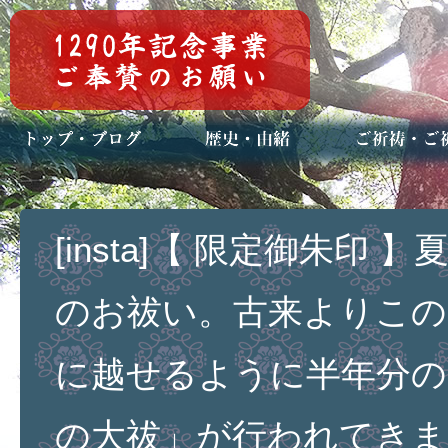
トップページ
ブログ(日々八百万)
お知らせ一覧
歴史・ご祭神
年中行事
メディア掲載
ご祈祷・ご祈
安産祈願
初宮参り
七五三詣
長寿のお祝い
神前結婚式
厄祓い・方位
車のお祓い
地鎮祭
神葬祭（神式
[insta]【 限定御朱印
のお祓い。古来よりこの
に越せるように半年分の
の大祓」が行われてきま