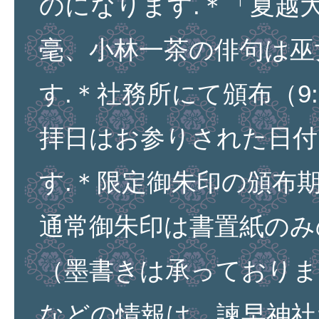
のになります.＊「夏越
毫、小林一茶の俳句は巫
す.＊社務所にて頒布（9:0
拝日はお参りされた日付
す.＊限定御朱印の頒布
通常御朱印は書置紙のみ
（墨書きは承っておりま
などの情報は、諫早神社