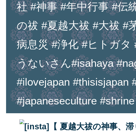
社 #神事 #年中行事 #伝
の祓 #夏越大祓 #大祓 #
病息災 #浄化 #ヒトガタ
うないさん#isahaya #nagas
#ilovejapan #thisisjapan 
#japaneseculture #shrine 