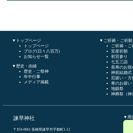
▼トップページ
▼ご祈祷・ご祈願
トップページ
ご祈祷・ご
ブログ(日々八百万)
安産祈願
お知らせ一覧
初宮参り
七五三詣
▼歴史・由緒
長寿のお祝
歴史・ご祭神
神前結婚式
年中行事
厄祓い・方
メディア掲載
車のお祓い
地鎮祭
神葬祭（神
▼周
諫早神社
〒854-0061 長崎県諫早市宇都町1-12