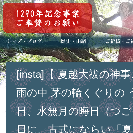
トップページ
ブログ(日々八百万)
お知らせ一覧
歴史・ご祭神
年中行事
メディア掲載
ご祈祷・ご祈
安産祈願
初宮参り
七五三詣
長寿のお祝い
神前結婚式
厄祓い・方位
車のお祓い
地鎮祭
神葬祭（神式
[insta]【 夏越大祓の神
雨の中 茅の輪くぐりの 
日、水無月の晦日（つご
日に、古式にならい「夏