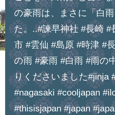
の豪雨は、まさに「白雨
た。..#諫早神社 #長崎 #
市 #雲仙 #島原 #時津 #長
の雨 #豪雨 #白雨 #雨
りくださいました#jinja #i
#nagasaki #cooljapan #il
#thisisjapan #japan #jap