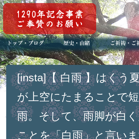
トップページ
ブログ(日々八百万)
お知らせ一覧
歴史・ご祭神
年中行事
メディア掲載
ご祈祷・ご祈
安産祈願
初宮参り
七五三詣
長寿のお祝い
神前結婚式
厄祓い・方位
車のお祓い
地鎮祭
神葬祭（神式
[insta]【 白雨 】は
が上空にたまることで短
雨。そして、雨脚が白く
ことを「白雨」と言いま