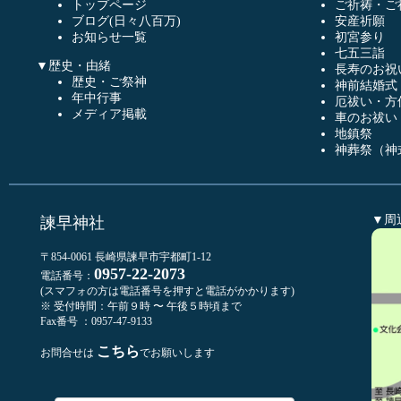
トップページ
ご祈祷・ご
ブログ(日々八百万)
安産祈願
お知らせ一覧
初宮参り
七五三詣
▼歴史・由緒
長寿のお祝
歴史・ご祭神
神前結婚式
年中行事
厄祓い・方
メディア掲載
車のお祓い
地鎮祭
神葬祭（神
▼周
諫早神社
〒854-0061 長崎県諫早市宇都町1-12
0957-22-2073
電話番号：
(スマフォの方は電話番号を押すと電話がかかります)
※ 受付時間：午前９時 〜 午後５時頃まで
Fax番号 ：0957-47-9133
こちら
お問合せは
でお願いします