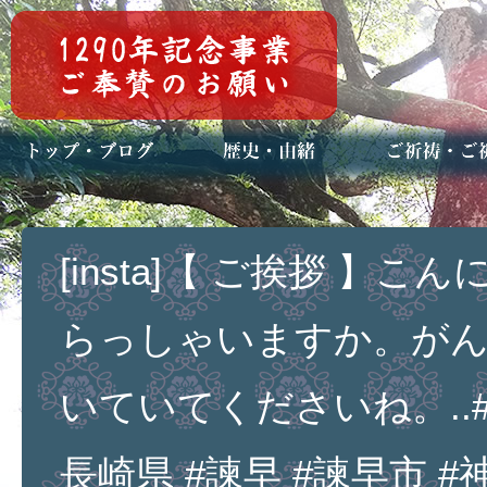
トップページ
ブログ(日々八百万)
お知らせ一覧
歴史・ご祭神
年中行事
メディア掲載
ご祈祷・ご祈
安産祈願
初宮参り
七五三詣
長寿のお祝い
神前結婚式
厄祓い・方位
車のお祓い
地鎮祭
神葬祭（神式
[insta]【 ご挨拶 】
らっしゃいますか。が
いていてくださいね。..#
長崎県 #諫早 #諫早市 