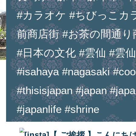
#カラオケ #ちびっこカ
前商店街 #お茶の間通り
#日本の文化 #雲仙 #雲仙市 
#isahaya #nagasaki #cool
#thisisjapan #japan #jap
#japanlife #shrine