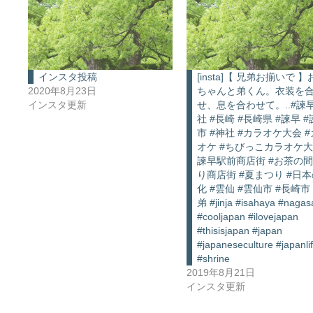
インスタ投稿
[insta]【 兄弟お揃いで 
2020年8月23日
ちゃんと弟くん。衣装を
インスタ更新
せ、息を合わせて。..#諫
社 #長崎 #長崎県 #諫早 
市 #神社 #カラオケ大会 
オケ #ちびっこカラオケ大
諫早駅前商店街 #お茶の
り商店街 #夏まつり #日
化 #雲仙 #雲仙市 #長崎市
弟 #jinja #isahaya #nagas
#cooljapan #ilovejapan
#thisisjapan #japan
#japaneseculture #japanli
#shrine
2019年8月21日
インスタ更新