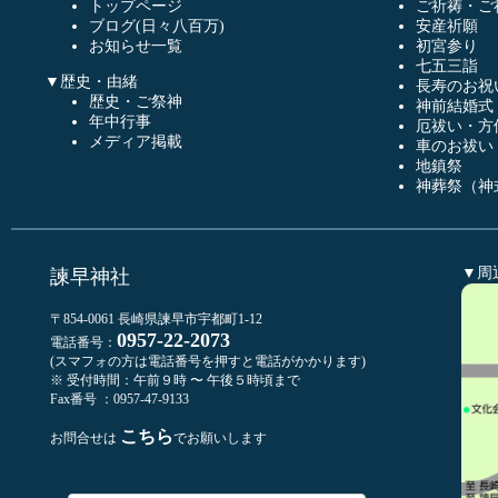
トップページ
ご祈祷・ご
ブログ(日々八百万)
安産祈願
お知らせ一覧
初宮参り
七五三詣
▼歴史・由緒
長寿のお祝
歴史・ご祭神
神前結婚式
年中行事
厄祓い・方
メディア掲載
車のお祓い
地鎮祭
神葬祭（神
▼周
諫早神社
〒854-0061 長崎県諫早市宇都町1-12
0957-22-2073
電話番号：
(スマフォの方は電話番号を押すと電話がかかります)
※ 受付時間：午前９時 〜 午後５時頃まで
Fax番号 ：0957-47-9133
こちら
お問合せは
でお願いします