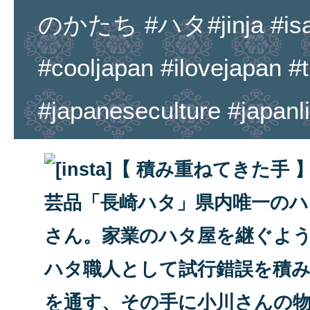
のかたち #ハタ#jinja #isah
#cooljapan #ilovejapan #t
#japaneseculture #japanli