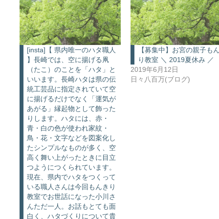
[insta]【 県内唯一のハタ職人
【募集中】お宮の親子も
】長崎では、空に揚げる凧
り教室 ＼ 2019夏休み ／
（たこ）のことを「ハタ」と
2019年6月12日
いいます。長崎ハタは県の伝
日々八百万(ブログ)
統工芸品に指定されていて空
に揚げるだけでなく「運気が
あがる」縁起物として飾った
りします。ハタには、赤・
青・白の色が使われ家紋・
鳥・花・文字などを図案化し
たシンプルなものが多く、空
高く舞い上がったときに目立
つようにつくられています。
現在、県内でハタをつくって
いる職人さんは今回もんきり
教室でお世話になった小川さ
んただ一人。お話もとても面
白く、ハタづくりについて貴