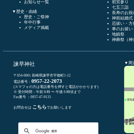
お知らせ一覧
初宮参り
七五三詣
▼歴史・由緒
長寿のお祝
歴史・ご祭神
神前結婚式
年中行事
厄祓い・方
メディア掲載
車のお祓い
地鎮祭
神葬祭（神
▼周
諫早神社
〒854-0061 長崎県諫早市宇都町1-12
0957-22-2073
電話番号：
(スマフォの方は電話番号を押すと電話がかかります)
※ 受付時間：午前９時 〜 午後５時頃まで
Fax番号 ：0957-47-9133
こちら
お問合せは
でお願いします