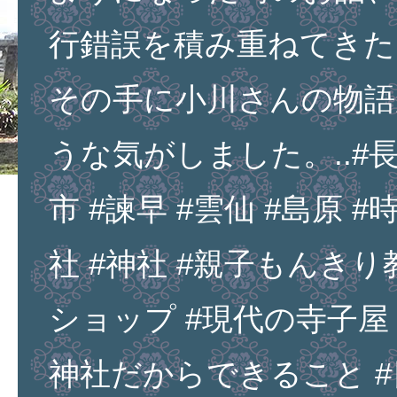
行錯誤を積み重ねてきた
その手に小川さんの物語
うな気がしました。..#長
市 #諫早 #雲仙 #島原 #
社 #神社 #親子もんきり
ショップ #現代の寺子屋 
神社だからできること #