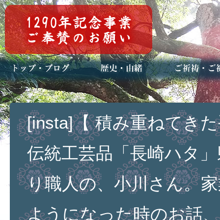
トップページ
ブログ(日々八百万)
お知らせ一覧
歴史・ご祭神
年中行事
メディア掲載
ご祈祷・ご祈
安産祈願
初宮参り
七五三詣
長寿のお祝い
神前結婚式
厄祓い・方位
車のお祓い
地鎮祭
神葬祭（神式
[insta]【 積み重ねて
伝統工芸品「長崎ハタ」
り職人の、小川さん。家
ようになった時のお話、