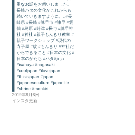
重なお話をお伺いしました。
長崎ハタの文化がこれからも
続いていきますように。..#長
崎県 #長崎 #諫早市 #諫早 #雲
仙 #島原 #時津 #長与 #諫早神
社 #神社 #親子もんきり教室 #
親子ワークショップ #現代の
寺子屋 #紋 #もんきり #神社だ
からできること #日本の文化 #
日本のかたち #ハタ#jinja
#isahaya #nagasaki
#cooljapan #ilovejapan
#thisisjapan #japan
#japaneseculture #japanlife
#shrine #monkiri
2019年9月6日
インスタ更新