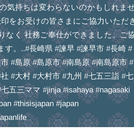
親の気持ちは変わらないのかもしれま
御朱印をお受けの皆さまにご協力いただ
りなく 社務ご奉仕ができました。ご
。..#長崎県 #諫早 #諫早市 #長崎 #
市 #島原 #島原市 #南島原 #南島原市 #
社 #大村 #大村市 #九州 #七五三詣 #七
ママ #jinja #isahaya #nagasaki
pan #thisisjapan #japan
apanlife