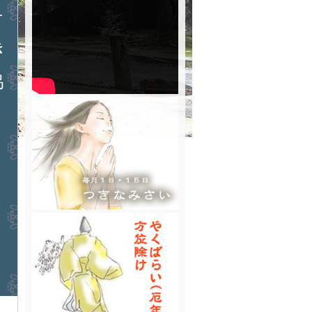
せ
き
協