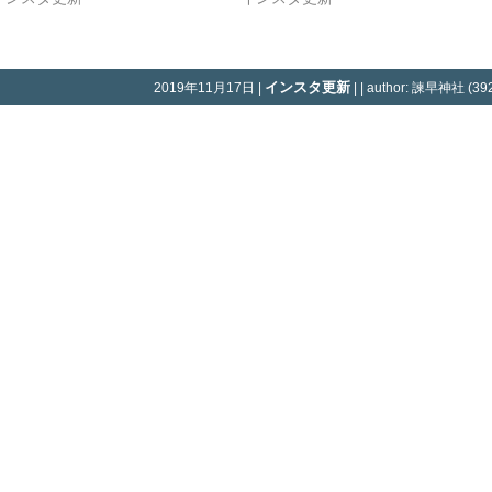
インスタ更新
2019年11月17日 |
| | author: 諫早神社 (392