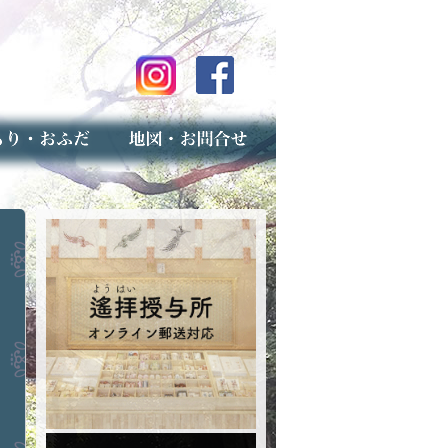
のご案内
上げ（古いお守りのお取り扱い）
スマップ
せ
専用フォーム（事前受付）