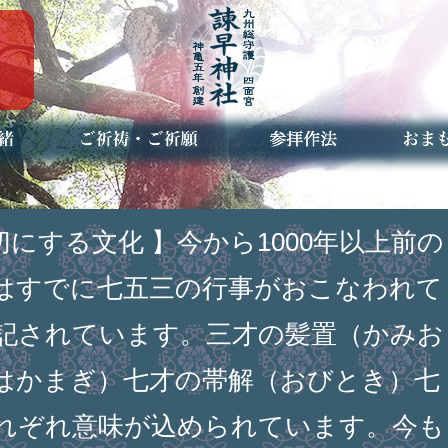
ご祈祷・ご祈願とは
安産祈願
初宮参り
七五三詣
長寿のお祝い
神前結婚式
厄祓い・方位除け
車のお祓い
地鎮祭
神葬祭（神式の葬儀）
神社とは
お参りの作法
授与品
お焚き
アクセ
お問合
予約者
目を大切にする文化 】今から1000年以上前の
はすでに七五三の行事がおこなわれて
記されています。三才の髪置（かみお
はかまぎ）七才の帯解（おびとき）七
れぞれ意味が込められています。今も