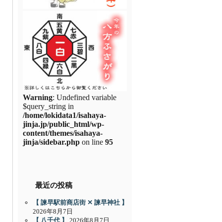
Warning
: Undefined variable
$query_string in
/home/lokidata1/isahaya-
jinja.jp/public_html/wp-
content/themes/isahaya-
jinja/sidebar.php
on line
95
最近の投稿
【 諫早駅前商店街 ✕ 諫早神社 】
2026年8月7日
【 八千代 】
2026年8月7日