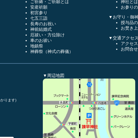
ご祈祷・ご祈願とは
神社とは
安産祈願
お参りの
初宮参り
▼お守り・御
七五三詣
授与品の
長寿のお祝い
お焚き上
神前結婚式
厄祓い・方位除け
▼交通アクセ
車のお祓い
アクセス
地鎮祭
お問合せ
神葬祭（神式の葬儀）
▼周辺地図
かります)