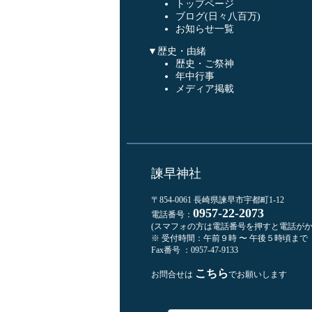
トップページ
ブログ(日々八百万)
お知らせ一覧
▼歴史・由緒
歴史・ご祭神
年中行事
メディア掲載
諫早神社
〒854-0061 長崎県諫早市宇都町1-12
0957-22-2073
電話番号：
(スマフォの方は電話番号を押すと電話がか
※ 受付時間：午前９時 〜 午後５時頃まで
Fax番号 ：0957-47-9133
こちら
お問合せは
でお願いします