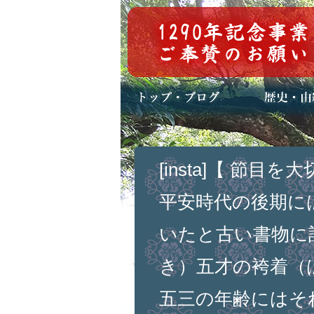
トップページ
ブログ(日々八百万)
お知らせ一覧
歴史・ご祭神
年中行事
メディア掲載
[insta]【 節
平安時代の後期に
いたと古い書物に
き）五才の袴着（
五三の年齢にはそ