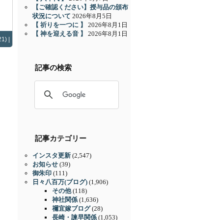
【ご確認ください】授与品の頒布
状況について
2026年8月5日
【 祈りを一つに 】
2026年8月1日
【 神を迎える音 】
2026年8月1日
1) |
記事の検索
記事カテゴリー
インスタ更新
(2,547)
お知らせ
(39)
御朱印
(111)
日々八百万(ブログ)
(1,906)
その他
(118)
神社関係
(1,636)
禰宜嫁ブログ
(28)
長崎・諫早関係
(1,053)