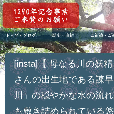
トップページ
ブログ(日々八百万)
お知らせ一覧
歴史・ご祭神
年中行事
メディア掲載
ご祈祷・ご祈
安産祈願
初宮参り
七五三詣
長寿のお祝い
神前結婚式
厄祓い・方位
車のお祓い
地鎮祭
神葬祭（神式
[insta]【 母なる川の
さんの出生地である諫早
川」の穏やかな水の流れ
も敷き詰められている悠