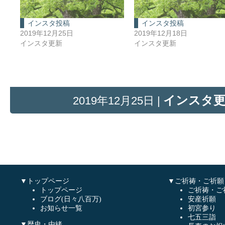
インスタ投稿
インスタ投稿
2019年12月25日
2019年12月18日
インスタ更新
インスタ更新
インスタ
2019年12月25日 |
▼トップページ
▼ご祈祷・ご祈願
トップページ
ご祈祷・ご
ブログ(日々八百万)
安産祈願
お知らせ一覧
初宮参り
七五三詣
▼歴史・由緒