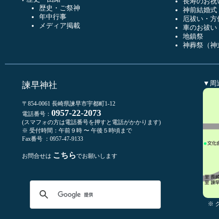
長寿のお祝
歴史・ご祭神
神前結婚式
年中行事
厄祓い・方
メディア掲載
車のお祓い
地鎮祭
神葬祭（神
▼周
諫早神社
〒854-0061 長崎県諫早市宇都町1-12
0957-22-2073
電話番号：
(スマフォの方は電話番号を押すと電話がかかります)
※ 受付時間：午前９時 〜 午後５時頃まで
Fax番号 ：0957-47-9133
こちら
お問合せは
でお願いします
※