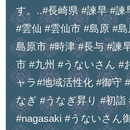
す。..#長崎県 #諫早 #諫
#雲仙 #雲仙市 #島原 #島
島原市 #時津 #長与 #諫
市 #九州 #うないさん 
ャラ#地域活性化 #御守 
なぎ #うなぎ昇り #初詣 #jin
#nagasaki #うないさん