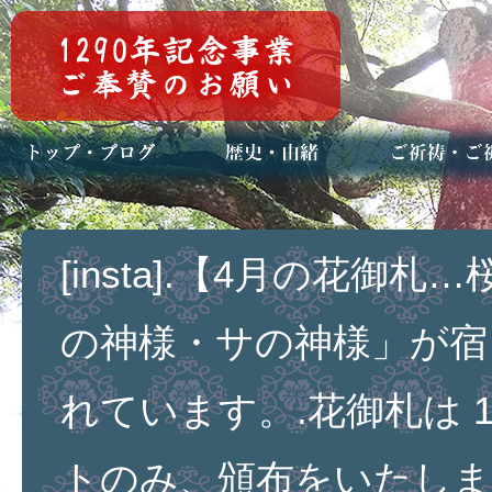
トップページ
ブログ(日々八百万)
お知らせ一覧
歴史・ご祭神
年中行事
メディア掲載
ご祈祷・ご祈
安産祈願
初宮参り
七五三詣
長寿のお祝い
神前結婚式
厄祓い・方位
車のお祓い
地鎮祭
神葬祭（神式
[insta].【4月の花御
の神様・サの神様」が宿
れています。.花御札は 1
トのみ、頒布をいたしま