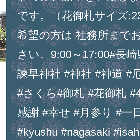
です。（花御札サイズ:23
希望の方は 社務所まで
さい。9:00～17:00#長崎
諫早神社 #神社 #神道 #
#さくら#御札 #花御札 #4
感謝 #幸せ #月参り #一日
#kyushu #nagasaki #isaha