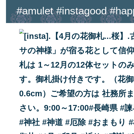
#amulet #instagood #hap