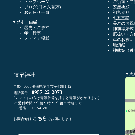
トップページ
ご祈祷・ご
ブログ(日々八百万)
安産祈願
お知らせ一覧
初宮参り
七五三詣
▼歴史・由緒
長寿のお祝
歴史・ご祭神
神前結婚式
年中行事
厄祓い・方
メディア掲載
車のお祓い
地鎮祭
神葬祭（神
▼周
諫早神社
〒854-0061 長崎県諫早市宇都町1-12
0957-22-2073
電話番号：
(スマフォの方は電話番号を押すと電話がかかります)
※ 受付時間：午前９時 〜 午後５時頃まで
Fax番号 ：0957-47-9133
こちら
お問合せは
でお願いします