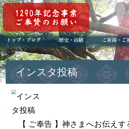
トップページ
ブログ(日々八百万)
お知らせ一覧
歴史・ご祭神
年中行事
メディア掲載
ご祈祷・ご祈
安産祈願
初宮参り
七五三詣
長寿のお祝い
神前結婚式
厄祓い・方位
車のお祓い
地鎮祭
神葬祭（神式
インスタ投稿
【 ご奉告 】神さまへお伝え