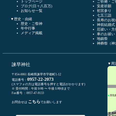
トップページ
ご祈祷・ご
ブログ(日々八百万)
安産祈願
お知らせ一覧
初宮参り
七五三詣
▼歴史・由緒
長寿のお祝
歴史・ご祭神
神前結婚式
年中行事
厄祓い・方
メディア掲載
車のお祓い
地鎮祭
神葬祭（神
▼周
諫早神社
〒854-0061 長崎県諫早市宇都町1-12
0957-22-2073
電話番号：
(スマフォの方は電話番号を押すと電話がかかります)
※ 受付時間：午前９時 〜 午後５時頃まで
Fax番号 ：0957-47-9133
こちら
お問合せは
でお願いします