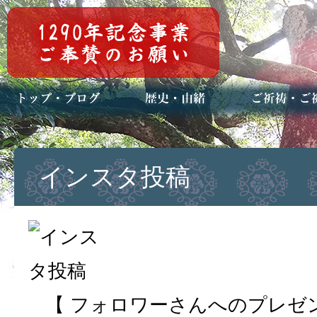
トップページ
ブログ(日々八百万)
お知らせ一覧
歴史・ご祭神
年中行事
メディア掲載
ご祈祷・ご祈
安産祈願
初宮参り
七五三詣
長寿のお祝い
神前結婚式
厄祓い・方位
車のお祓い
地鎮祭
神葬祭（神式
インスタ投稿
【 フォロワーさんへのプレゼ