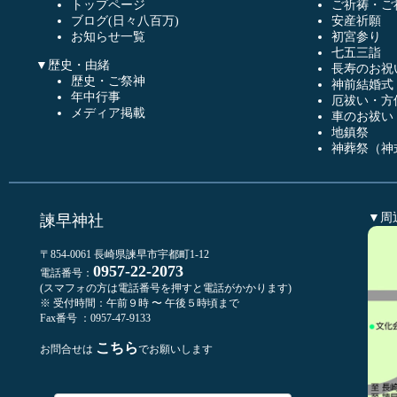
トップページ
ご祈祷・ご
ブログ(日々八百万)
安産祈願
お知らせ一覧
初宮参り
七五三詣
▼歴史・由緒
長寿のお祝
歴史・ご祭神
神前結婚式
年中行事
厄祓い・方
メディア掲載
車のお祓い
地鎮祭
神葬祭（神
▼周
諫早神社
〒854-0061 長崎県諫早市宇都町1-12
0957-22-2073
電話番号：
(スマフォの方は電話番号を押すと電話がかかります)
※ 受付時間：午前９時 〜 午後５時頃まで
Fax番号 ：0957-47-9133
こちら
お問合せは
でお願いします