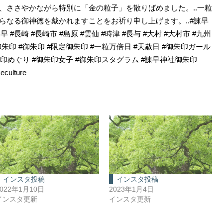
、ささやかながら特別に「金の粒子」を散りばめました。..一粒
らなる御神徳を戴かれますことをお祈り申し上げます。..#諫早
早 #長崎 #長崎市 #島原 #雲仙 #時津 #長与 #大村 #大村市 #九州
朱印 #御朱印 #限定御朱印 #一粒万倍日 #天赦日 #御朱印ガール
朱印めぐり #御朱印女子 #御朱印スタグラム #諫早神社御朱印
eculture
インスタ投稿
インスタ投稿
2022年1月10日
2023年1月4日
インスタ更新
インスタ更新