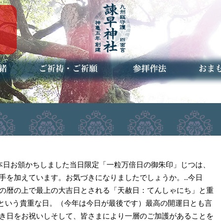
ご祈祷・ご祈願とは
安産祈願
初宮参り
七五三詣
長寿のお祝い
神前結婚式
厄祓い・方位除け
車のお祓い
地鎮祭
神葬祭（神式の葬儀）
神社とは
お参りの作法
授与品
お焚き
アクセ
お問合
予約者
】本日お頒かちしました当日限定「一粒万倍日の御朱印」じつは、
手を加えています。お気づきになりましたでしょうか。..今日
の暦の上で最上の大吉日とされる「天赦日：てんしゃにち」と重
いという貴重な日。（今年は今日が最後です）最高の開運日とも言
き日をお祝いしそして、皆さまにより一層のご加護があることを