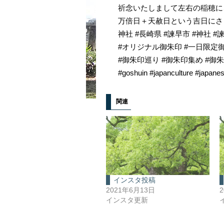
祈念いたしまして左右の稲穂に
万倍日＋天赦日という吉日にさ
神社 #長崎県 #諫早市 #神社 #諫
#オリジナル御朱印 #一日限定御
#御朱印巡り #御朱印集め #御
#goshuin #japanculture #japanes
関連
インスタ投稿
2021年6月13日
インスタ更新