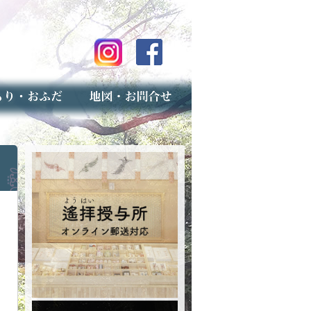
のご案内
上げ（古いお守りのお取り扱い）
スマップ
せ
専用フォーム（事前受付）