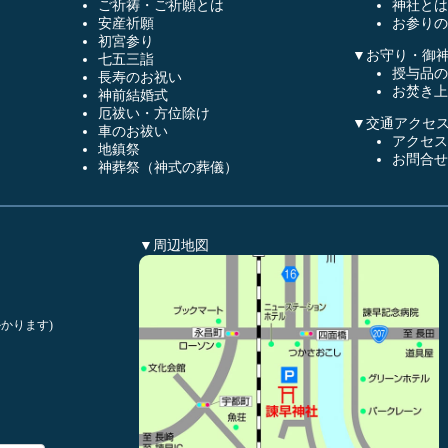
ご祈祷・ご祈願とは
神社とは
安産祈願
お参りの
初宮参り
▼お守り・御
七五三詣
授与品の
長寿のお祝い
お焚き上
神前結婚式
厄祓い・方位除け
▼交通アクセ
車のお祓い
アクセス
地鎮祭
お問合せ
神葬祭（神式の葬儀）
▼周辺地図
かります)