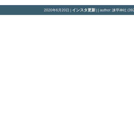
インスタ更新
2020年6月20日 |
| | author: 諫早神社 (392