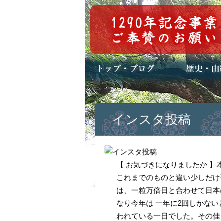
トップページ
ブログ(日々八百万)
お知らせ一覧
歴史・ご祭神
年中行事
メディア掲載
インスタ投稿
【 お気づきになりましたか 
これまでのものと違い少しだけ
は、一粒万倍日と合わせて日本
なり今年は 一年に2回しかな
われている一日でした。その佳