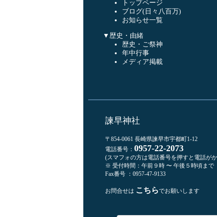
トップページ
ブログ(日々八百万)
お知らせ一覧
▼歴史・由緒
歴史・ご祭神
年中行事
メディア掲載
諫早神社
〒854-0061 長崎県諫早市宇都町1-12
0957-22-2073
電話番号：
(スマフォの方は電話番号を押すと電話がか
※ 受付時間：午前９時 〜 午後５時頃まで
Fax番号 ：0957-47-9133
こちら
お問合せは
でお願いします