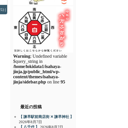
1) |
Warning
: Undefined variable
$query_string in
/home/lokidata1/isahaya-
jinja.jp/public_html/wp-
content/themes/isahaya-
jinja/sidebar.php
on line
95
最近の投稿
【 諫早駅前商店街 ✕ 諫早神社 】
2026年8月7日
【 八千代 】
2026年8月7日