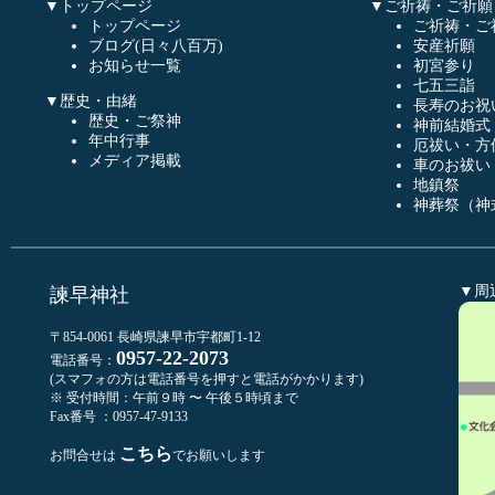
▼トップページ
▼ご祈祷・ご祈願
トップページ
ご祈祷・ご
ブログ(日々八百万)
安産祈願
お知らせ一覧
初宮参り
七五三詣
▼歴史・由緒
長寿のお祝
歴史・ご祭神
神前結婚式
年中行事
厄祓い・方
メディア掲載
車のお祓い
地鎮祭
神葬祭（神
▼周
諫早神社
〒854-0061 長崎県諫早市宇都町1-12
0957-22-2073
電話番号：
(スマフォの方は電話番号を押すと電話がかかります)
※ 受付時間：午前９時 〜 午後５時頃まで
Fax番号 ：0957-47-9133
こちら
お問合せは
でお願いします