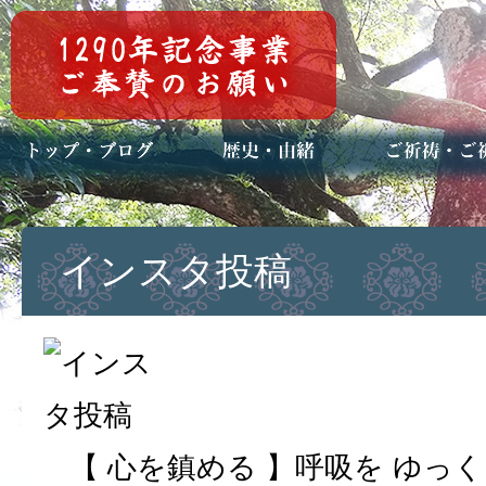
トップページ
ブログ(日々八百万)
お知らせ一覧
歴史・ご祭神
年中行事
メディア掲載
ご祈祷・ご祈
安産祈願
初宮参り
七五三詣
長寿のお祝い
神前結婚式
厄祓い・方位
車のお祓い
地鎮祭
神葬祭（神式
インスタ投稿
【 心を鎮める 】呼吸を ゆっ