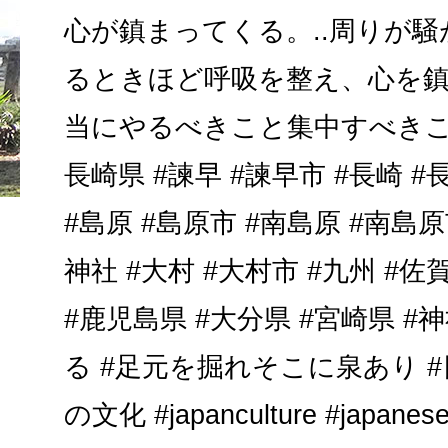
心が鎮まってくる。..周りが
るときほど呼吸を整え、心を鎮
当にやるべきこと集中すべきこ
長崎県 #諫早 #諫早市 #長崎 #
#島原 #島原市 #南島原 #南島原
神社 #大村 #大村市 #九州 #佐
#鹿児島県 #大分県 #宮崎県 #
る #足元を掘れそこに泉あり #
の文化 #japanculture #japanese