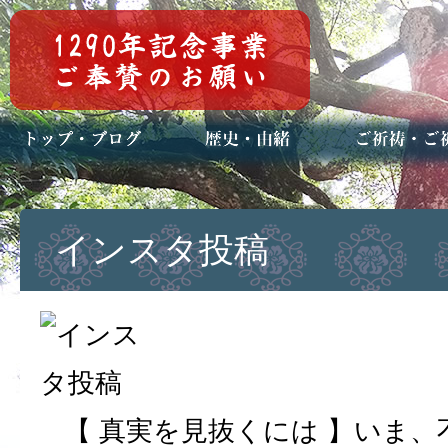
トップページ
ブログ(日々八百万)
お知らせ一覧
歴史・ご祭神
年中行事
メディア掲載
ご祈祷・ご祈
安産祈願
初宮参り
七五三詣
長寿のお祝い
神前結婚式
厄祓い・方位
車のお祓い
地鎮祭
神葬祭（神式
インスタ投稿
【 真実を見抜くには 】いま