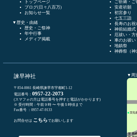
トップページ
ご祈祷・ご
ブログ(日々八百万)
安産祈願
お知らせ一覧
初宮参り
七五三詣
▼歴史・由緒
長寿のお祝
歴史・ご祭神
神前結婚式
年中行事
厄祓い・方
メディア掲載
車のお祓い
地鎮祭
神葬祭（神
▼周
諫早神社
〒854-0061 長崎県諫早市宇都町1-12
0957-22-2073
電話番号：
(スマフォの方は電話番号を押すと電話がかかります)
※ 受付時間：午前９時 〜 午後５時頃まで
Fax番号 ：0957-47-9133
こちら
お問合せは
でお願いします