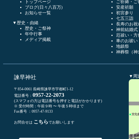
トップページ
ご祈祷・ご
ブログ(日々八百万)
安産祈願
お知らせ一覧
初宮参り
七五三詣
▼歴史・由緒
長寿のお祝
歴史・ご祭神
神前結婚式
年中行事
厄祓い・方
メディア掲載
車のお祓い
地鎮祭
神葬祭（神
▼周
諫早神社
〒854-0061 長崎県諫早市宇都町1-12
0957-22-2073
電話番号：
(スマフォの方は電話番号を押すと電話がかかります)
※ 受付時間：午前９時 〜 午後５時頃まで
Fax番号 ：0957-47-9133
こちら
お問合せは
でお願いします