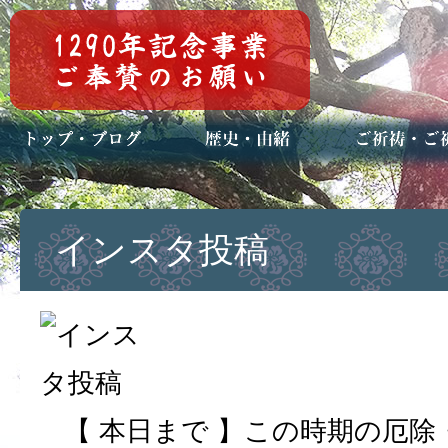
トップページ
ブログ(日々八百万)
お知らせ一覧
歴史・ご祭神
年中行事
メディア掲載
ご祈祷・ご祈
安産祈願
初宮参り
七五三詣
長寿のお祝い
神前結婚式
厄祓い・方位
車のお祓い
地鎮祭
神葬祭（神式
インスタ投稿
【 本日まで 】この時期の厄