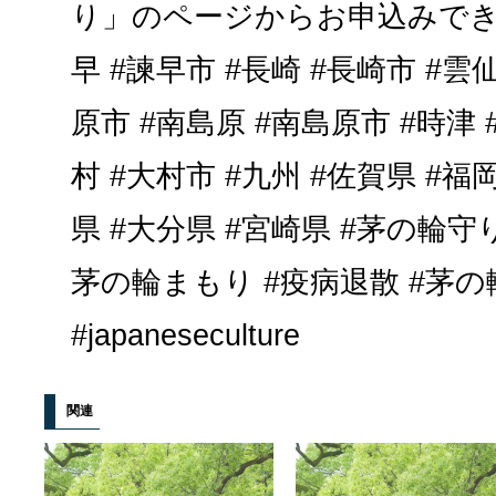
り」のページからお申込みできま
早 #諫早市 #長崎 #長崎市 #雲仙
原市 #南島原 #南島原市 #時津 
村 #大村市 #九州 #佐賀県 #福
県 #大分県 #宮崎県 #茅の輪守
茅の輪まもり #疫病退散 #茅の輪 #j
#japaneseculture
関連