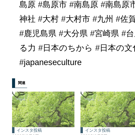
島原 #島原市 #南島原 #南島原市
神社 #大村 #大村市 #九州 #佐
#鹿児島県 #大分県 #宮崎県 #台
る力 #日本のちから #日本の文化 #j
#japaneseculture
関連
インスタ投稿
インスタ投稿