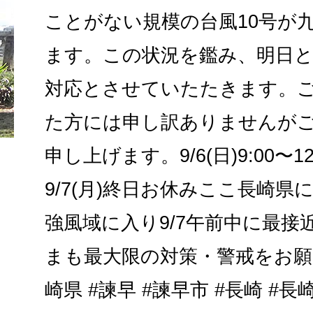
ことがない規模の台風10号が
ます。この状況を鑑み、明日と
対応とさせていたたきます。
た方には申し訳ありませんが
申し上げます。9/6(日)9:00〜1
9/7(月)終日お休みここ長崎県
強風域に入り9/7午前中に最接
まも最大限の対策・警戒をお願い
崎県 #諫早 #諫早市 #長崎 #長崎