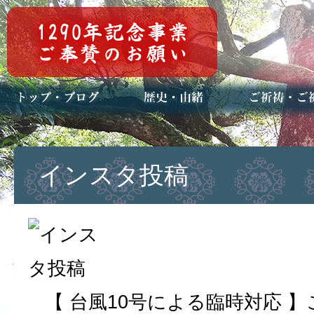
トップページ
ブログ(日々八百万)
お知らせ一覧
歴史・ご祭神
年中行事
メディア掲載
ご祈祷・ご祈
安産祈願
初宮参り
七五三詣
長寿のお祝い
神前結婚式
厄祓い・方位
車のお祓い
地鎮祭
神葬祭（神式
インスタ投稿
【 台風10号による臨時対応 