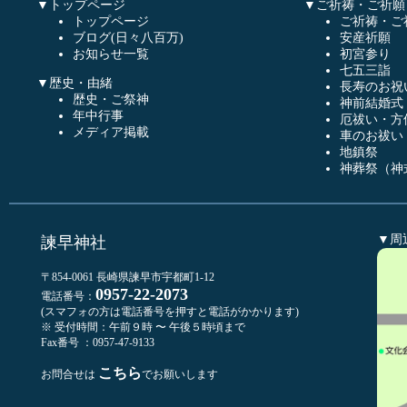
▼トップページ
▼ご祈祷・ご祈願
トップページ
ご祈祷・ご
ブログ(日々八百万)
安産祈願
お知らせ一覧
初宮参り
七五三詣
▼歴史・由緒
長寿のお祝
歴史・ご祭神
神前結婚式
年中行事
厄祓い・方
メディア掲載
車のお祓い
地鎮祭
神葬祭（神
▼周
諫早神社
〒854-0061 長崎県諫早市宇都町1-12
0957-22-2073
電話番号：
(スマフォの方は電話番号を押すと電話がかかります)
※ 受付時間：午前９時 〜 午後５時頃まで
Fax番号 ：0957-47-9133
こちら
お問合せは
でお願いします