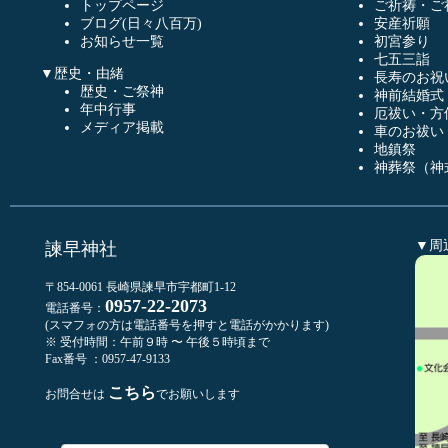
トップページ
ご祈祷・ご
ブログ(日々八百万)
安産祈願
お知らせ一覧
初宮参り
七五三詣
▼歴史・由緒
長寿のお祝
歴史・ご祭神
神前結婚式
年中行事
厄祓い・方
メディア掲載
車のお祓い
地鎮祭
神葬祭（神
▼周
諫早神社
〒854-0061 長崎県諫早市宇都町1-12
0957-22-2073
電話番号：
(スマフォの方は電話番号を押すと電話がかかります)
※ 受付時間：午前９時 〜 午後５時頃まで
Fax番号 ：0957-47-9133
こちら
お問合せは
でお願いします