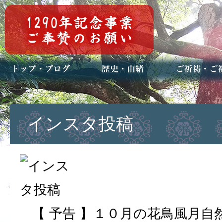
トップページ
ブログ(日々八百万)
お知らせ一覧
歴史・ご祭神
年中行事
メディア掲載
ご祈祷・ご祈
安産祈願
初宮参り
七五三詣
長寿のお祝い
神前結婚式
厄祓い・方位
車のお祓い
地鎮祭
神葬祭（神式
インスタ投稿
【 予告 】１０月の花鳥風月