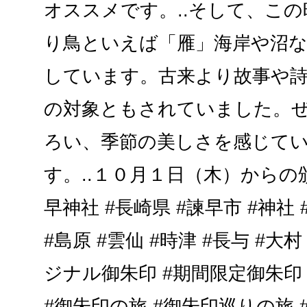
オススメです。..そして、こ
り鳥といえば「雁」海岸や沼
しています。古来より故事や
の対象ともされていました。
ろい、季節の美しさを感じて
す。..１０月１日（木）からの
早神社 #長崎県 #諫早市 #神社 
#島原 #雲仙 #時津 #長与 #大村
ジナル御朱印 #期間限定御朱印 
#御朱印の旅 #御朱印巡りの旅 