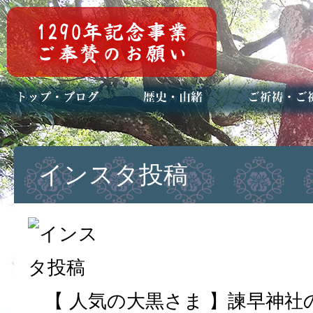
トップページ
ブログ(日々八百万)
お知らせ一覧
歴史・ご祭神
年中行事
メディア掲載
ご祈祷・ご祈
安産祈願
初宮参り
七五三詣
長寿のお祝い
神前結婚式
厄祓い・方位
車のお祓い
地鎮祭
神葬祭（神式
インスタ投稿
【 人気の大黒さま 】諫早神