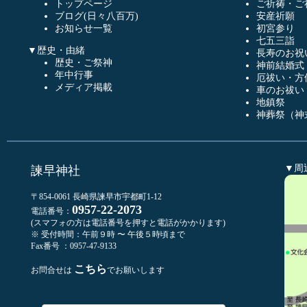
トップページ
ご祈祷・ご
ブログ(日々八百万)
安産祈願
お知らせ一覧
初宮参り
七五三詣
▼歴史・由緒
長寿のお祝
歴史・ご祭神
神前結婚式
年中行事
厄祓い・方
メディア掲載
車のお祓い
地鎮祭
神葬祭（神
▼周
諫早神社
〒854-0061 長崎県諫早市宇都町1-12
0957-22-2073
電話番号：
(スマフォの方は電話番号を押すと電話がかかります)
※ 受付時間：午前９時 〜 午後５時頃まで
Fax番号 ：0957-47-9133
こちら
お問合せは
でお願いします